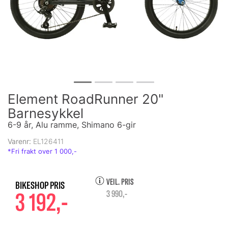
Element RoadRunner 20"
Barnesykkel
6-9 år, Alu ramme, Shimano 6-gir
Varenr:
EL126411
VEIL. PRIS
3 192,-
3 990,-