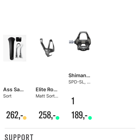
Shimano Ultegra PD-R8000 Carbon Pedaler
SPD-SL, Proffytelse på budsjett
Ass Savers Win Wing Road 2 Bakskjerm
Elite Rocko Carbon Flaskestativ
Sort
Matt Sort/Sort, 21 gram
1
262,-
258,-
189,-
SUPPORT