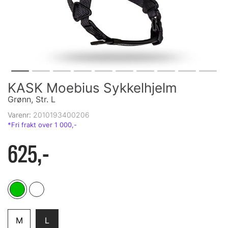
KASK Moebius Sykkelhjelm
Grønn, Str. L
Varenr:
2010193400206
625,-
M
L