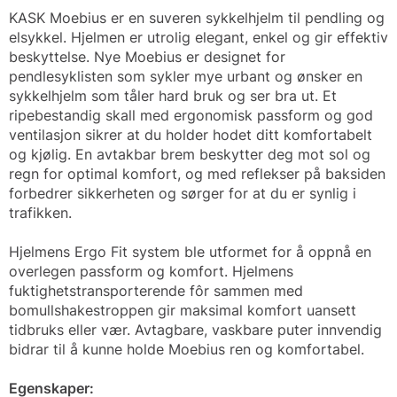
KASK Moebius er en suveren sykkelhjelm til pendling og
elsykkel. Hjelmen er utrolig elegant, enkel og gir effektiv
beskyttelse. Nye Moebius er designet for
pendlesyklisten som sykler mye urbant og ønsker en
sykkelhjelm som tåler hard bruk og ser bra ut. Et
ripebestandig skall med ergonomisk passform og god
ventilasjon sikrer at du holder hodet ditt komfortabelt
og kjølig. En avtakbar brem beskytter deg mot sol og
regn for optimal komfort, og med reflekser på baksiden
forbedrer sikkerheten og sørger for at du er synlig i
trafikken.
Hjelmens Ergo Fit system ble utformet for å oppnå en
overlegen passform og komfort. Hjelmens
fuktighetstransporterende fôr sammen med
bomullshakestroppen gir maksimal komfort uansett
tidbruks eller vær. Avtagbare, vaskbare puter innvendig
bidrar til å kunne holde Moebius ren og komfortabel.
Egenskaper: