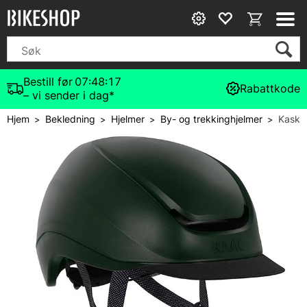
Bestill før
07:48:17
Rabattkode
– vi sender i dag*
Hjem
Bekledning
Hjelmer
By- og trekkinghjelmer
Kask
>
>
>
>