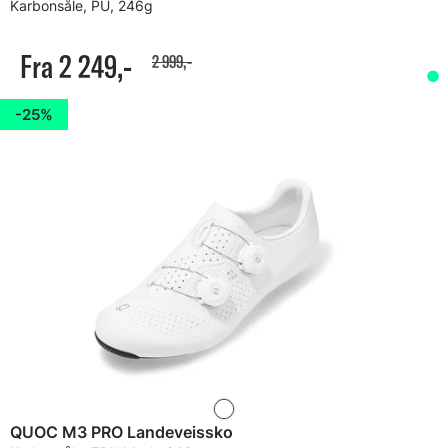
Karbonsåle, PU, 246g
Fra 2 249,-
2 999,-
25%
QUOC M3 PRO Landeveissko