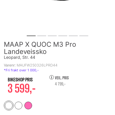
MAAP X QUOC M3 Pro
Landeveissko
Leopard, Str. 44
Varenr:
MAUFW250326LPRD44
VEIL. PRIS
3 599,-
4 799,-