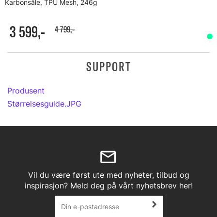
Karbonsåle, TPU Mesh, 246g
3 599,-
4 799,-
SUPPORT
Produsent
Størrelsesguide.JPG
Vil du være først ute med nyheter, tilbud og
inspirasjon? Meld deg på vårt nyhetsbrev her!