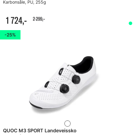
Karbonsåle, PU, 255g
1 724,-
2 299,-
25%
QUOC M3 SPORT Landeveissko