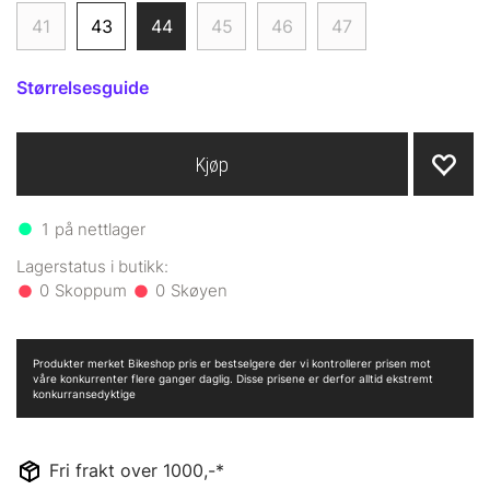
41
43
44
45
46
47
Størrelsesguide
Kjøp
1
på nettlager
0
0
Produkter merket Bikeshop pris er bestselgere der vi kontrollerer prisen mot
våre konkurrenter flere ganger daglig. Disse prisene er derfor alltid ekstremt
konkurransedyktige
Fri frakt over 1000,-*