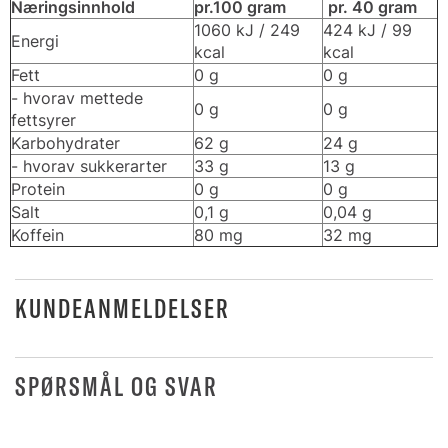
Næringsinnhold
pr.100 gram
pr. 40 gram
1060 kJ / 249
424 kJ / 99
Energi
kcal
kcal
Fett
0 g
0 g
- hvorav mettede
0 g
0 g
fettsyrer
Karbohydrater
62 g
24 g
- hvorav sukkerarter
33 g
13 g
Protein
0 g
0 g
Salt
0,1 g
0,04 g
Koffein
80 mg
32 mg
KUNDEANMELDELSER
SPØRSMÅL OG SVAR