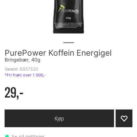
PurePower Koffein Energigel
Bringebær, 40g
Varenr:
6957530
29,-
Kjøp
5+
på nettlager