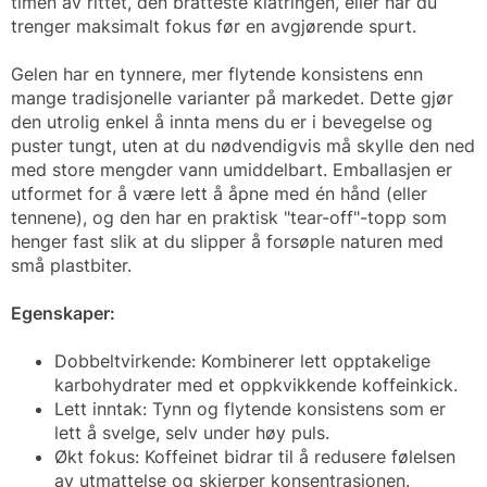
timen av rittet, den bratteste klatringen, eller når du
trenger maksimalt fokus før en avgjørende spurt.
Gelen har en tynnere, mer flytende konsistens enn
mange tradisjonelle varianter på markedet. Dette gjør
den utrolig enkel å innta mens du er i bevegelse og
puster tungt, uten at du nødvendigvis må skylle den ned
med store mengder vann umiddelbart. Emballasjen er
utformet for å være lett å åpne med én hånd (eller
tennene), og den har en praktisk "tear-off"-topp som
henger fast slik at du slipper å forsøple naturen med
små plastbiter.
Egenskaper:
Dobbeltvirkende: Kombinerer lett opptakelige
karbohydrater med et oppkvikkende koffeinkick.
Lett inntak: Tynn og flytende konsistens som er
lett å svelge, selv under høy puls.
Økt fokus: Koffeinet bidrar til å redusere følelsen
av utmattelse og skjerper konsentrasjonen.