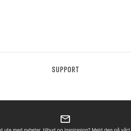
SUPPORT
st ute med nyheter, tilbud og inspirasjon? Meld deg på vårt