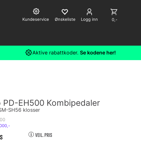
Kundeservice
Logg inn
0,-
Aktive rabattkoder.
Se kodene her!
 PD-EH500 Kombipedaler
SM-SH56 klosser
00
VEIL. PRIS