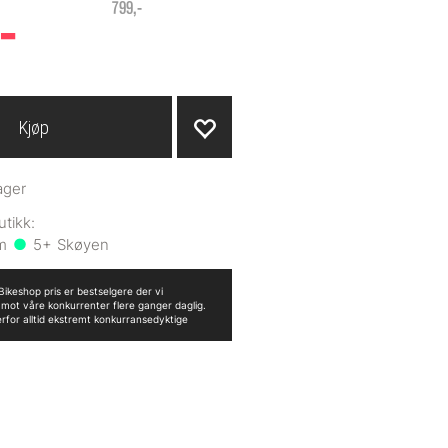
-
799,-
Kjøp
ager
5+
ikeshop pris er bestselgere der vi
n mot våre konkurrenter flere ganger daglig.
erfor alltid ekstremt konkurransedyktige