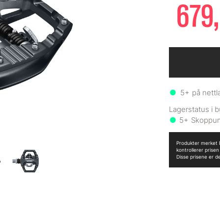
679,
5+
på nettl
5+
Produkter merket B
kontrollerer prise
Disse prisene er d