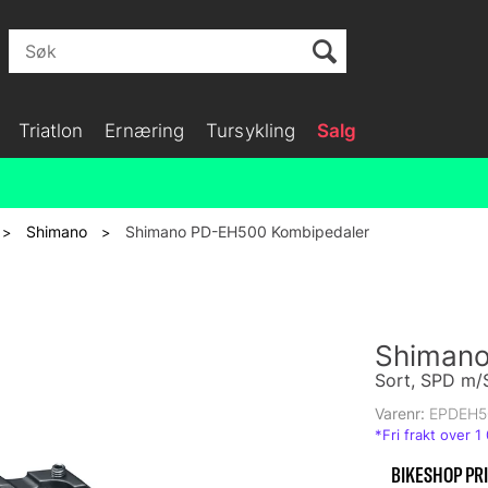
Triatlon
Ernæring
Tursykling
Salg
Shimano
Shimano PD-EH500 Kombipedaler
>
>
Shimano
Sort, SPD m/
Varenr:
EPDEH5