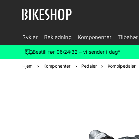
Sykler
Bekledning
Komponenter
Tilbehør
Bestill før
06:24:31
– vi sender i dag*
Hjem
Komponenter
Pedaler
Kombipedaler
>
>
>