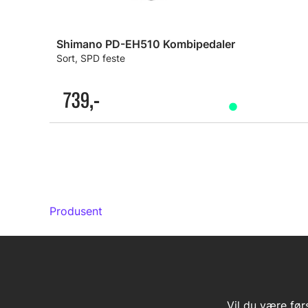
Shimano PD-EH510 Kombipedaler
Sort, SPD feste
739,-
Produsent
Vil du være før