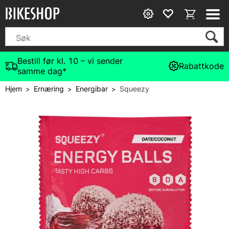
Bestill før kl. 10 – vi sender
Rabattkode
samme dag*
Hjem
Ernæring
Energibar
Squeezy
>
>
>