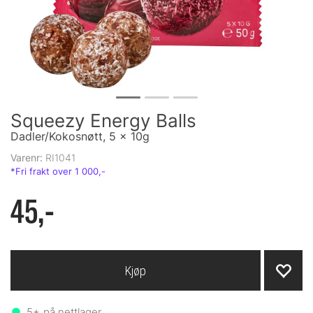
Squeezy Energy Balls
Dadler/Kokosnøtt, 5 x 10g
Varenr:
RI1041
45,-
Kjøp
5+
på nettlager