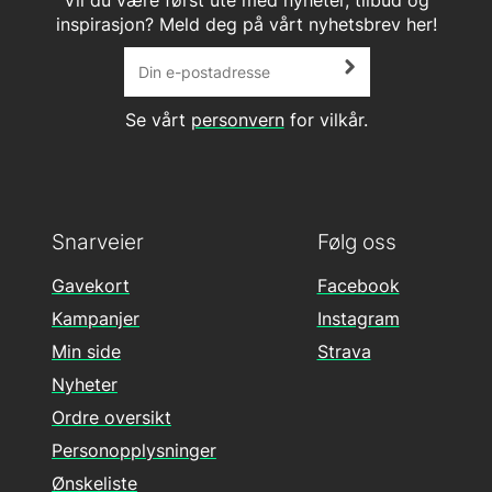
Vil du være først ute med nyheter, tilbud og
inspirasjon? Meld deg på vårt nyhetsbrev her!
Se vårt
personvern
for vilkår.
Snarveier
Følg oss
Gavekort
Facebook
Kampanjer
Instagram
Min side
Strava
Nyheter
Ordre oversikt
Personopplysninger
Ønskeliste