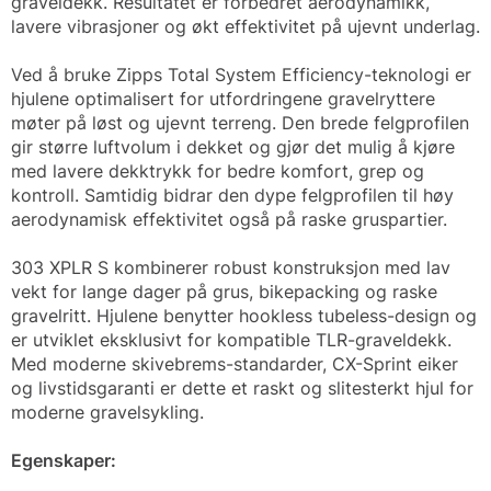
graveldekk. Resultatet er forbedret aerodynamikk,
lavere vibrasjoner og økt effektivitet på ujevnt underlag.
Ved å bruke Zipps Total System Efficiency-teknologi er
hjulene optimalisert for utfordringene gravelryttere
møter på løst og ujevnt terreng. Den brede felgprofilen
gir større luftvolum i dekket og gjør det mulig å kjøre
med lavere dekktrykk for bedre komfort, grep og
kontroll. Samtidig bidrar den dype felgprofilen til høy
aerodynamisk effektivitet også på raske gruspartier.
303 XPLR S kombinerer robust konstruksjon med lav
vekt for lange dager på grus, bikepacking og raske
gravelritt. Hjulene benytter hookless tubeless-design og
er utviklet eksklusivt for kompatible TLR-graveldekk.
Med moderne skivebrems-standarder, CX-Sprint eiker
og livstidsgaranti er dette et raskt og slitesterkt hjul for
moderne gravelsykling.
Egenskaper: