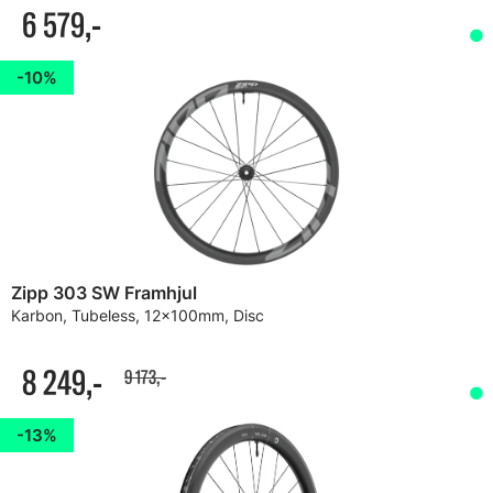
6 579,-
10%
Zipp 303 SW Framhjul
Karbon, Tubeless, 12x100mm, Disc
8 249,-
9 173,-
13%