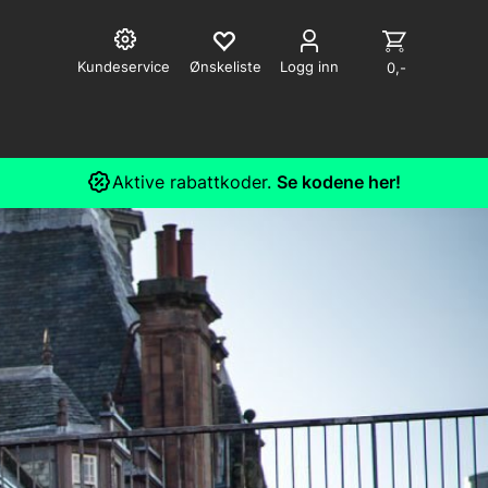
Kundeservice
Logg inn
0,-
Aktive rabattkoder.
Se kodene her!