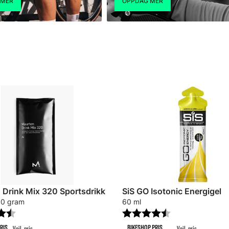
 Drink Mix 320 Sportsdrikk
SiS GO Isotonic Energigel
80 gram
60 ml
r:
4.4 av 5 mulige
Karakter:
4.7 av 5 mulig