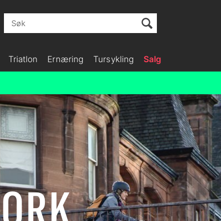
Triatlon
Ernæring
Tursykling
Salg
WORK