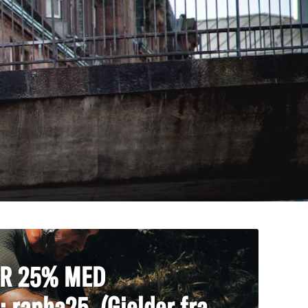
AR 25% MED
rapha25. (Gjelder fra