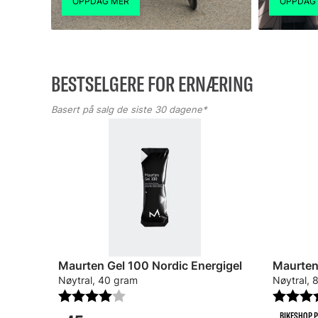
BESTSELGERE FOR ERNÆRING
Basert på salg de siste 30 dagene*
Maurten Gel 100 Nordic Energigel
Maurten
Nøytral, 40 gram
Nøytral, 
Karakter:
4.0 av 5 mulige
Karakte