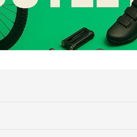
 2006 har vi hos bikeshop.no jobbet hardt for å levere Norge