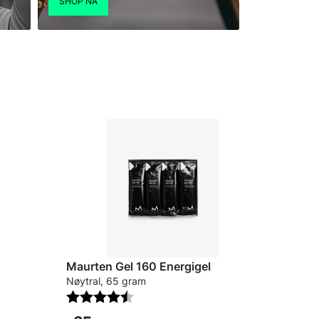
Maurten Gel 160 Energigel
Nøytral, 65 gram
Nøytral
e
Karakter:
4.6 av 5 mulige
Karakt