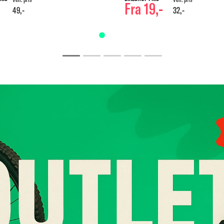
Fra 19,-
49,-
32,-