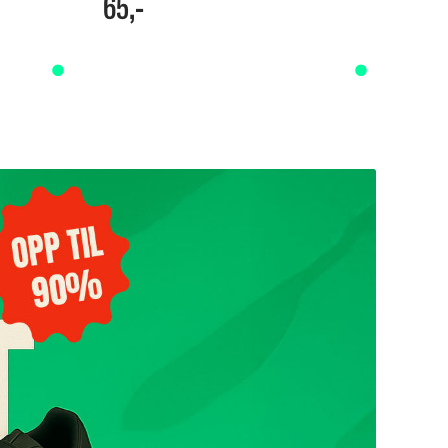
65,-
41,-