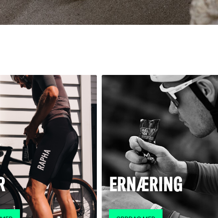
R
ERNÆRING