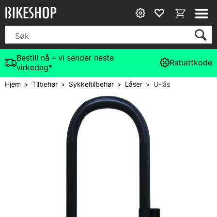
Bestill nå – vi sender neste
Rabattkode
virkedag*
Hjem
Tilbehør
Sykkeltilbehør
Låser
U-lås
>
>
>
>