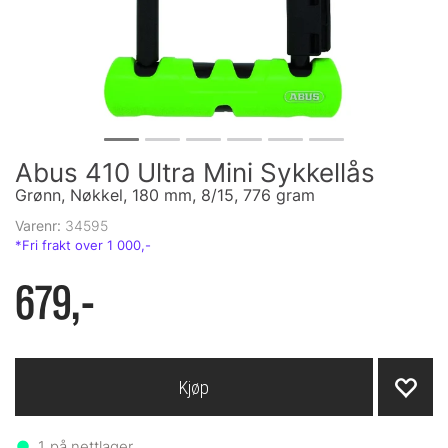
Abus 410 Ultra Mini Sykkellås
Grønn, Nøkkel, 180 mm, 8/15, 776 gram
Varenr:
34595
679,-
Kjøp
1
på nettlager