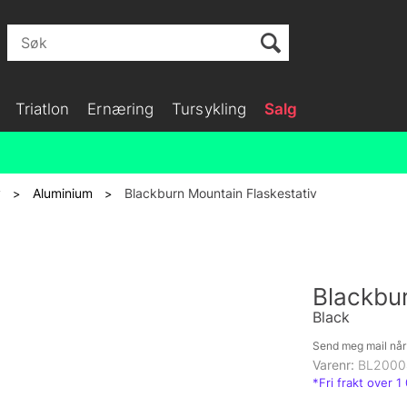
Triatlon
Ernæring
Tursykling
Salg
v
Aluminium
Blackburn Mountain Flaskestativ
>
>
Blackbur
Black
Send meg mail når 
Varenr:
BL2000