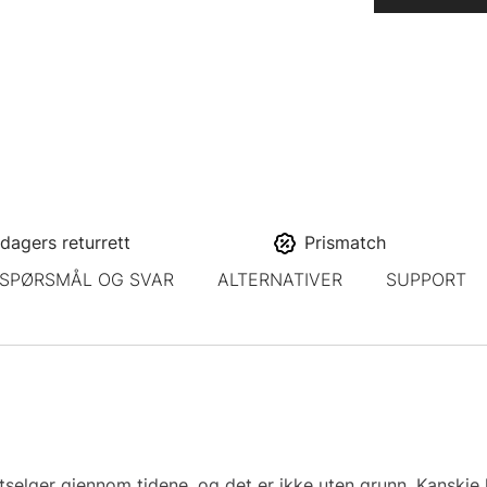
dagers returrett
Prismatch
SPØRSMÅL OG SVAR
ALTERNATIVER
SUPPORT
tselger gjennom tidene, og det er ikke uten grunn. Kanskje h