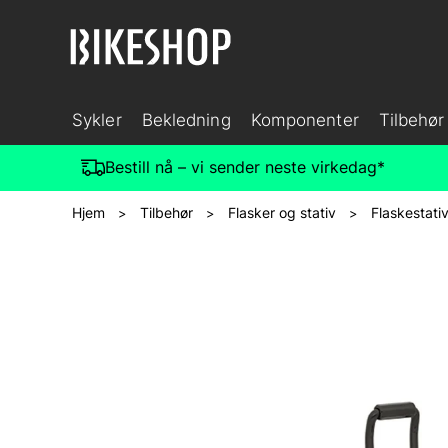
Sykler
Bekledning
Komponenter
Tilbehør
Bestill nå – vi sender neste virkedag*
Hjem
Tilbehør
Flasker og stativ
Flaskestati
>
>
>