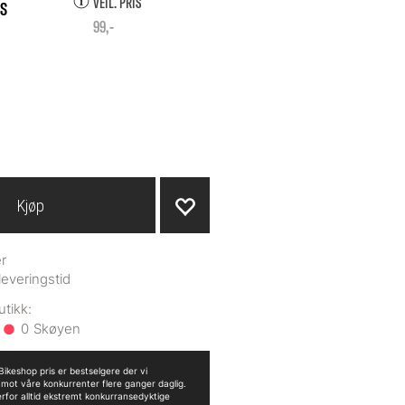
VEIL. PRIS
99,-
Kjøp
r
leveringstid
0
ikeshop pris er bestselgere der vi
n mot våre konkurrenter flere ganger daglig.
erfor alltid ekstremt konkurransedyktige