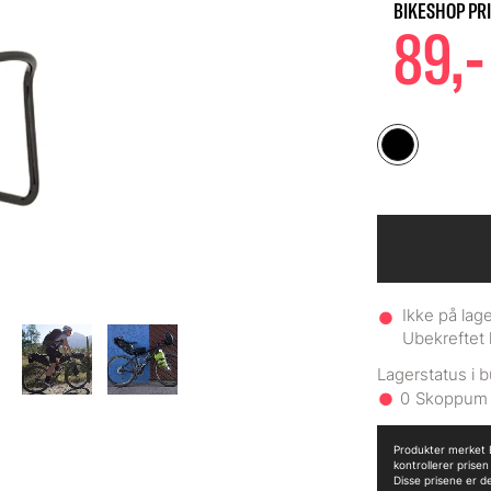
89,-
Ikke på lage
Ubekreftet 
0
Produkter merket B
kontrollerer prise
Disse prisene er d