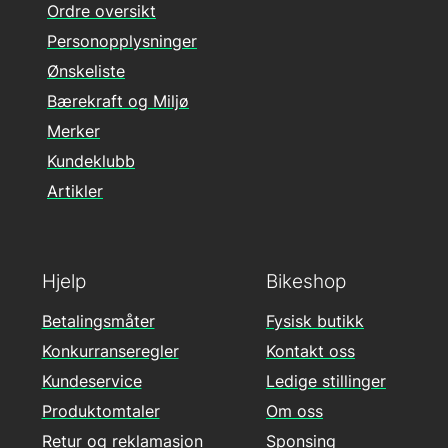
Ordre oversikt
Personopplysninger
Ønskeliste
Bærekraft og Miljø
Merker
Kundeklubb
Artikler
Hjelp
Bikeshop
Betalingsmåter
Fysisk butikk
Konkurranseregler
Kontakt oss
Kundeservice
Ledige stillinger
Produktomtaler
Om oss
Retur og reklamasjon
Sponsing