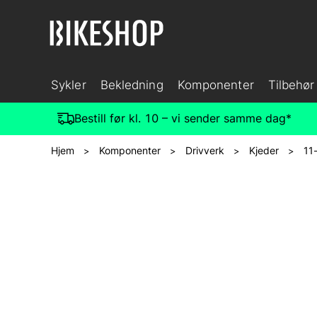
Sykler
Bekledning
Komponenter
Tilbehør
Bestill før kl. 10 – vi sender samme dag*
Hjem
Komponenter
Drivverk
Kjeder
11
>
>
>
>