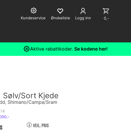
Kundeservice
Logg inn
0,-
Aktive rabattkoder.
Se kodene her!
 Sølv/Sort Kjede
 ledd, Shimano/Campa/Sram
114
VEIL. PRIS