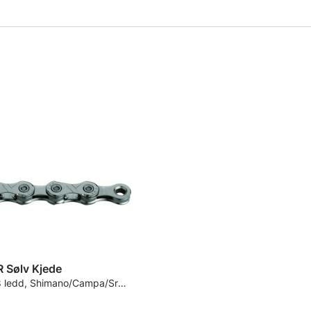
 Sølv Kjede
11-delt, 118 ledd, Shimano/Campa/Sram