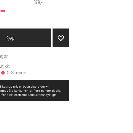
-
379,-
Kjøp
ager
0
ikeshop pris er bestselgere der vi
n mot våre konkurrenter flere ganger daglig.
erfor alltid ekstremt konkurransedyktige