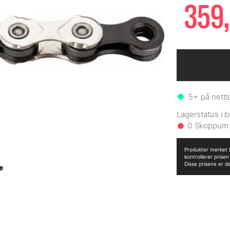
359,
5+
på nettl
0
Produkter merket B
kontrollerer prise
Disse prisene er d