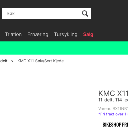
Triatlon
Ernæring
Tursykling
Salg
-delt
KMC X11 Sølv/Sort Kjede
>
KMC X11
11-delt, 114
Varenr:
BX11NB