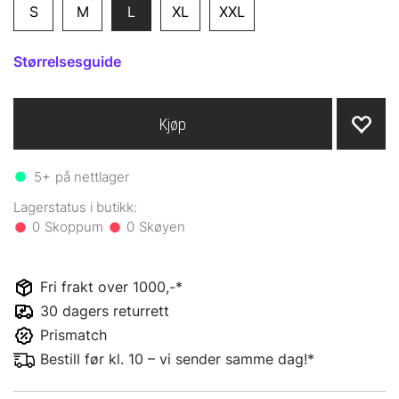
S
M
L
XL
XXL
Størrelsesguide
Kjøp
5+
på nettlager
0
0
Fri frakt over 1000,-*
30 dagers returrett
Prismatch
Bestill før kl. 10 – vi sender samme dag!*