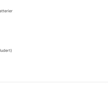
tterier
ludert)
m