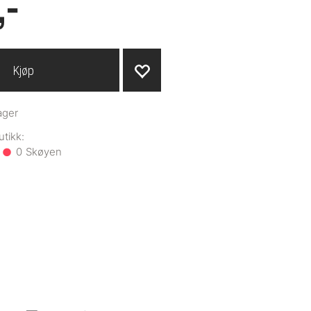
,-
Kjøp
ager
0