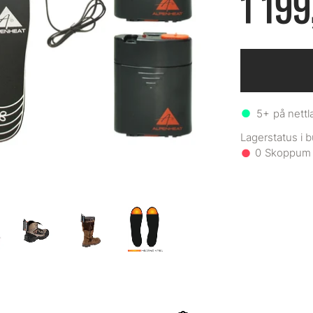
1 199
5+
på nettl
0