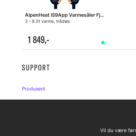
AlpenHeat IS9App Varmesåler Fjernstyring
3 - 9.5t varme, trådløs
1 849,-
SUPPORT
Produsent
Vil du være før