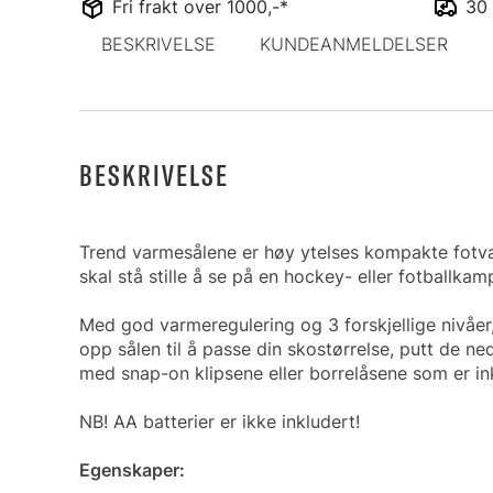
Fri frakt over 1000,-*
30 
BESKRIVELSE
KUNDEANMELDELSER
BESKRIVELSE
Trend varmesålene er høy ytelses kompakte fotvarme
skal stå stille å se på en hockey- eller fotballkam
Med god varmeregulering og 3 forskjellige nivåer,
opp sålen til å passe din skostørrelse, putt de ne
med snap-on klipsene eller borrelåsene som er ink
NB! AA batterier er ikke inkludert!
Egenskaper: