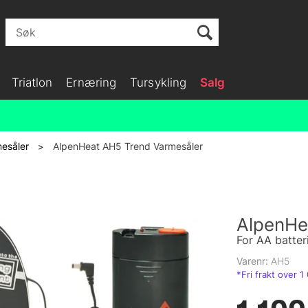
Triatlon
Ernæring
Tursykling
Salg
esåler
AlpenHeat AH5 Trend Varmesåler
>
AlpenHe
For AA batteri
Varenr:
AH5