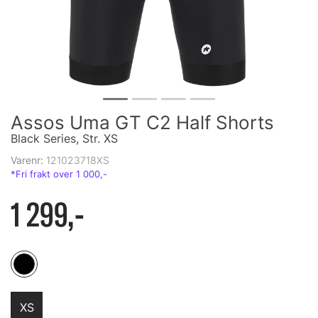
Assos Uma GT C2 Half Shorts
Black Series, Str. XS
Varenr:
121023718XS
1 299,-
XS