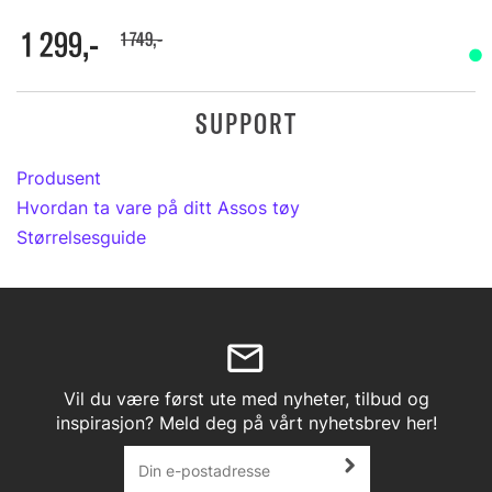
1 299,-
1 749,-
SUPPORT
Produsent
Hvordan ta vare på ditt Assos tøy
Størrelsesguide
Vil du være først ute med nyheter, tilbud og
inspirasjon? Meld deg på vårt nyhetsbrev her!