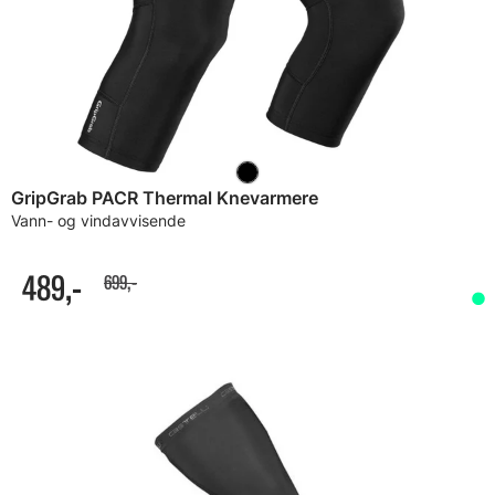
GripGrab PACR Thermal Knevarmere
Vann- og vindavvisende
489,-
699,-