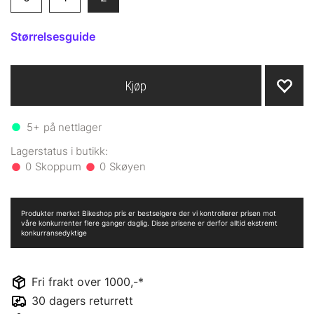
Størrelsesguide
Kjøp
5+
på nettlager
0
0
Produkter merket Bikeshop pris er bestselgere der vi kontrollerer prisen mot
våre konkurrenter flere ganger daglig. Disse prisene er derfor alltid ekstremt
konkurransedyktige
Fri frakt over 1000,-*
30 dagers returrett