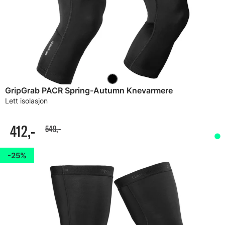
GripGrab PACR Spring-Autumn Knevarmere
Lett isolasjon
412,-
549,-
25%