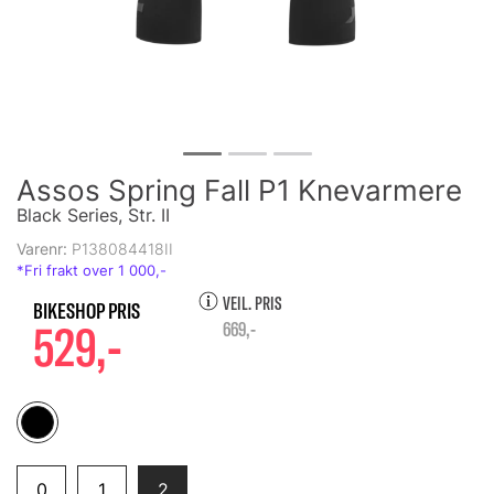
Assos Spring Fall P1 Knevarmere
Black Series, Str. II
Varenr:
P138084418II
VEIL. PRIS
529,-
669,-
0
1
2