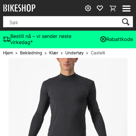
Bestill nå – vi sender neste
Rabattkode
virkedag*
Hjem
Bekledning
Klær
Undertøy
Castelli
>
>
>
>