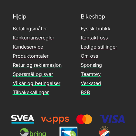
Hjelp
Bikeshop
Betalingsmåter
Fysisk butikk
Konkurranseregler
Kontakt oss
Kundeservice
Ledige stillinger
Produktomtaler
Om oss
Retur og reklamasjon
Sponsing
Spørsmål og svar
Teamtøy
Vilkår og betingelser
Verksted
Tilbakekallinger
B2B