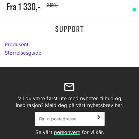
Fra 1 330,-
2 129,-
SUPPORT
Produsent
Størrelsesguide
Vil du være først ute med nyheter, tilbud og
inspirasjon? Meld deg på vårt nyhetsbrev her!
Se vårt
personvern
for vilkår.