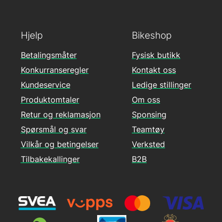
Hjelp
Bikeshop
Betalingsmåter
Fysisk butikk
Konkurranseregler
Kontakt oss
Kundeservice
Ledige stillinger
Produktomtaler
Om oss
Retur og reklamasjon
Sponsing
Spørsmål og svar
Teamtøy
Vilkår og betingelser
Verksted
Tilbakekallinger
B2B