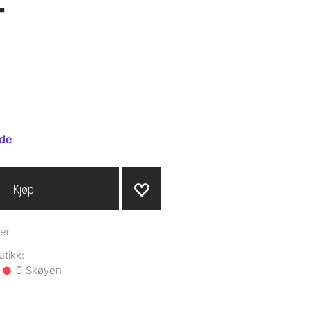
-
ide
Kjøp
er
0