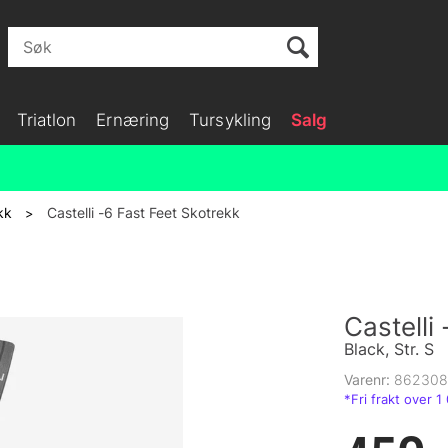
Triatlon
Ernæring
Tursykling
Salg
kk
Castelli -6 Fast Feet Skotrekk
>
Castelli
Black, Str. S
Varenr:
862308