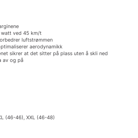
arginene
6 watt ved 45 km/t
forbedrer luftstrømmen
optimaliserer aerodynamikk
t sikrer at det sitter på plass uten å skli ned
a av og på
 XL (46-46), XXL (46-48)