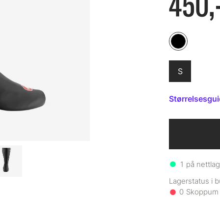
450,
S
Størrelsesgu
1
på nettlag
0