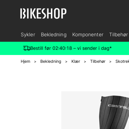
Sykler
Bekledning
Komponenter
Tilbehør
Bestill før
02:40:17
– vi sender i dag*
Hjem
Bekledning
Klær
Tilbehør
Skotre
>
>
>
>