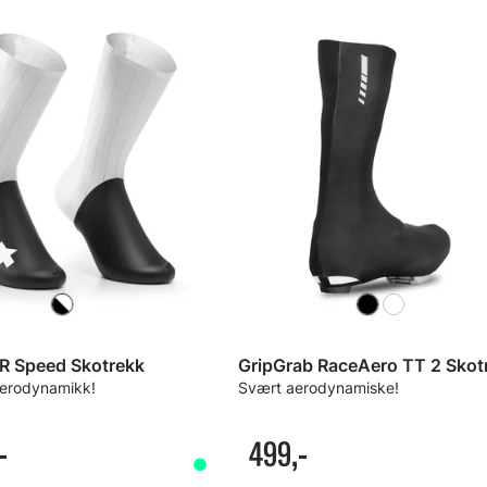
R Speed Skotrekk
GripGrab RaceAero TT 2 Skot
aerodynamikk!
Svært aerodynamiske!
-
499,-