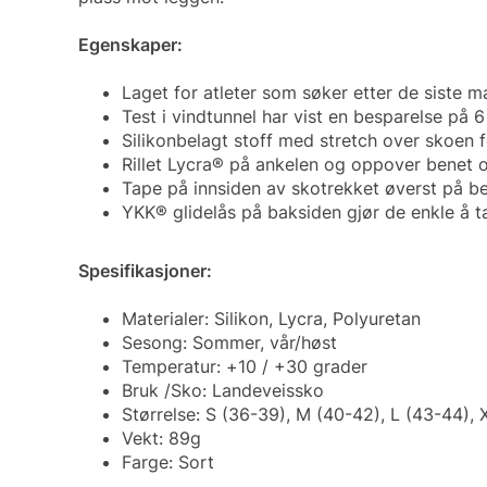
Egenskaper:
Laget for atleter som søker etter de siste m
Test i vindtunnel har vist en besparelse på 
Silikonbelagt stoff med stretch over skoen 
Rillet Lycra® på ankelen og oppover benet 
Tape på innsiden av skotrekket øverst på bene
YKK® glidelås på baksiden gjør de enkle å t
Spesifikasjoner:
Materialer: Silikon, Lycra, Polyuretan
Sesong: Sommer, vår/høst
Temperatur: +10 / +30 grader
Bruk /Sko: Landeveissko
Størrelse: S (36-39), M (40-42), L (43-44),
Vekt: 89g
Farge: Sort