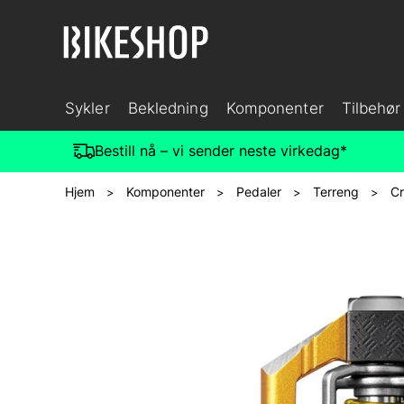
Sykler
Bekledning
Komponenter
Tilbehør
Bestill nå – vi sender neste virkedag*
Hjem
Komponenter
Pedaler
Terreng
Cr
>
>
>
>