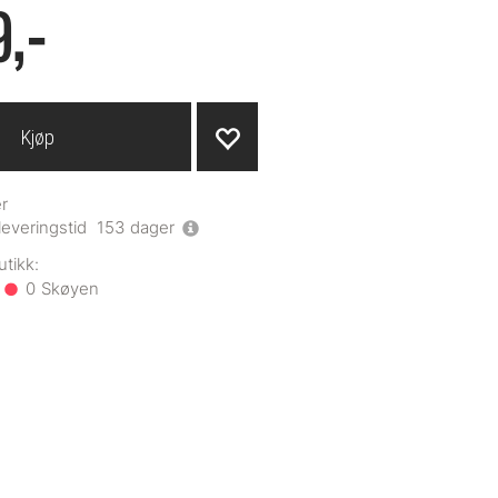
9,-
Kjøp
r
leveringstid
153
dager
0