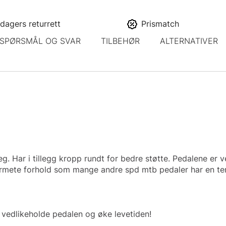
dagers returrett
Prismatch
SPØRSMÅL OG SVAR
TILBEHØR
ALTERNATIVER
g. Har i tillegg kropp rundt for bedre støtte. Pedalene er 
ørmete forhold som mange andre spd mtb pedaler har en tend
 å vedlikeholde pedalen og øke levetiden!