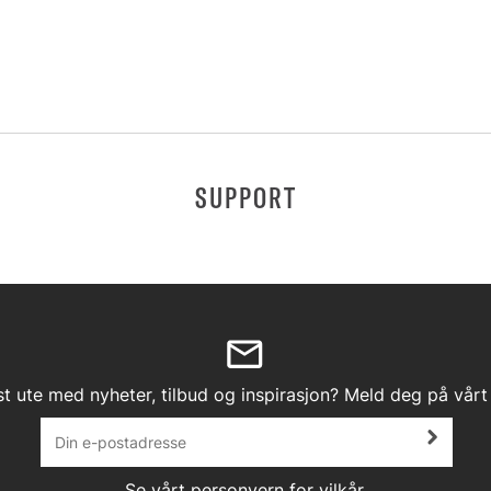
SUPPORT
st ute med nyheter, tilbud og inspirasjon? Meld deg på vårt
Se vårt
personvern
for vilkår.