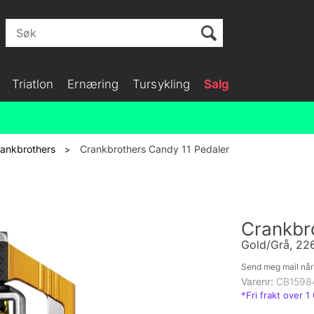
Triatlon
Ernæring
Tursykling
Salg
ankbrothers
Crankbrothers Candy 11 Pedaler
>
Crankbr
Gold/Grå, 226
Send meg mail når 
Varenr:
CB1598