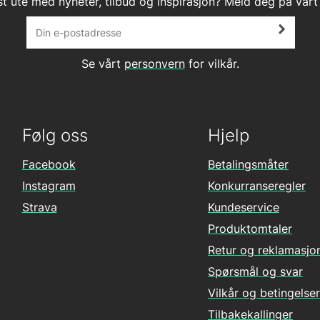
st ute med nyheter, tilbud og inspirasjon? Meld deg på vårt
Se vårt
personvern
for vilkår.
Følg oss
Hjelp
Facebook
Betalingsmåter
Instagram
Konkurranseregler
Strava
Kundeservice
Produktomtaler
Retur og reklamasjo
Spørsmål og svar
Vilkår og betingelser
Tilbakekallinger