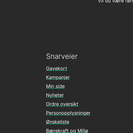
Vil du være før
Snarveier
Gavekort
Kampanjer
Min side
Nyheter
Ordre oversikt
Personopplysninger
Ønskeliste
Bærekraft og Miljø