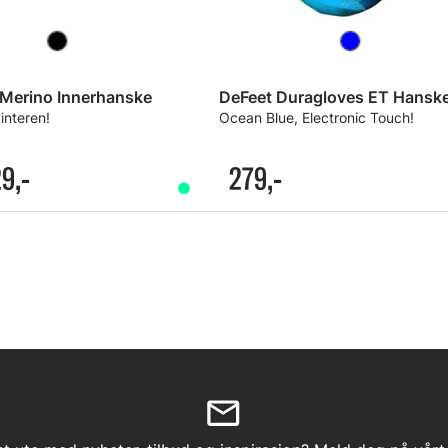
 Merino Innerhanske
DeFeet Duragloves ET Hansk
vinteren!
Ocean Blue, Electronic Touch!
9,-
279,-