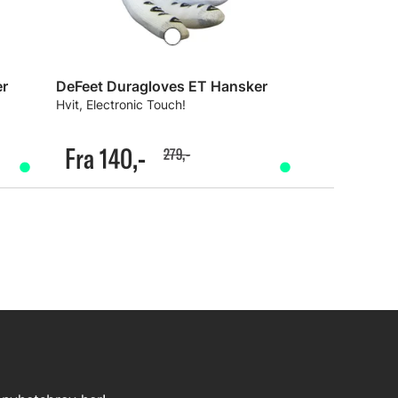
er
DeFeet Duragloves ET Hansker
Hvit, Electronic Touch!
Fra 140,-
279,-