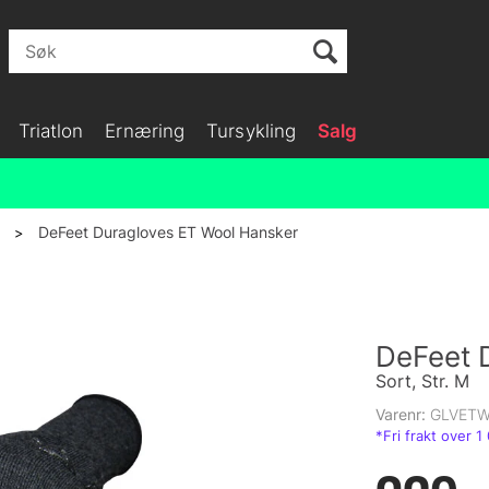
Triatlon
Ernæring
Tursykling
Salg
DeFeet Duragloves ET Wool Hansker
>
DeFeet 
Sort, Str. M
Varenr:
GLVET