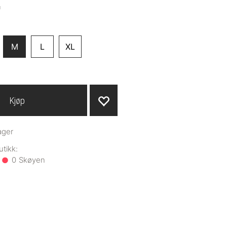
-
M
L
XL
Kjøp
ager
0