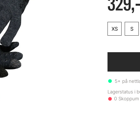
329,
XS
S
5+
på nettl
0