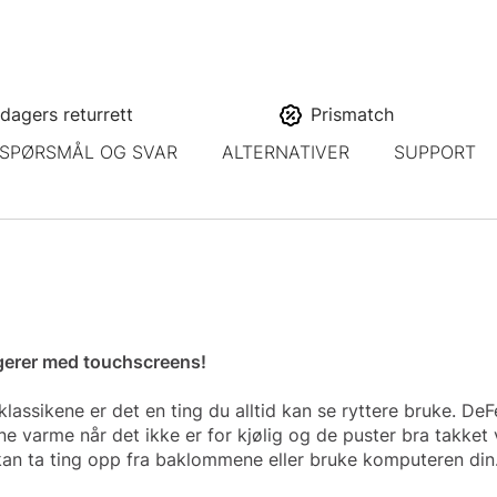
dagers returrett
Prismatch
SPØRSMÅL OG SVAR
ALTERNATIVER
SUPPORT
ngerer med touchscreens!
tklassikene er det en ting du alltid kan se ryttere bruke. De
ene varme når det ikke er for kjølig og de puster bra takke
 kan ta ting opp fra baklommene eller bruke komputeren din