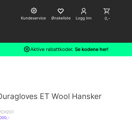
Kundeservice
Logg inn
0,-
Aktive rabattkoder.
Se kodene her!
Duragloves ET Wool Hansker
WCH201