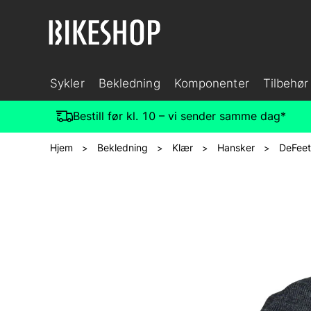
Sykler
Bekledning
Komponenter
Tilbehør
Bestill før kl. 10 – vi sender samme dag*
Hjem
Bekledning
Klær
Hansker
DeFeet
>
>
>
>