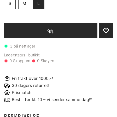
S
M
L
Kjøp
3
på nettlager
0
0
Fri frakt over 1000,-*
30 dagers returrett
Prismatch
Bestill før kl. 10 – vi sender samme dag!*
BESKRIVELSE