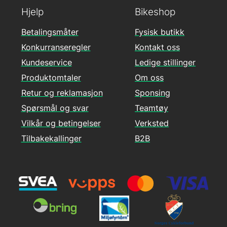
Hjelp
Bikeshop
Betalingsmåter
Fysisk butikk
Konkurranseregler
Kontakt oss
Kundeservice
Ledige stillinger
Produktomtaler
Om oss
Retur og reklamasjon
Sponsing
Spørsmål og svar
Teamtøy
Vilkår og betingelser
Verksted
Tilbakekallinger
B2B