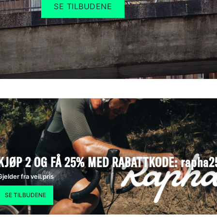
SE TILBUDENE
KJØP 2 OG FÅ 25% MED RABATTKODE: rapha2
Gjelder fra veil.pris