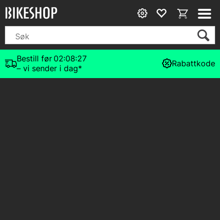
Bestill før
02:08:27
Rabattkode
– vi sender i dag*