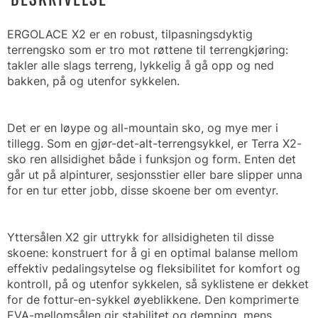
ERGOLACE X2 er en robust, tilpasningsdyktig
terrengsko som er tro mot røttene til terrengkjøring:
takler alle slags terreng, lykkelig å gå opp og ned
bakken, på og utenfor sykkelen.
Det er en løype og all-mountain sko, og mye mer i
tillegg. Som en gjør-det-alt-terrengsykkel, er Terra X2-
sko ren allsidighet både i funksjon og form. Enten det
går ut på alpinturer, sesjonsstier eller bare slipper unna
for en tur etter jobb, disse skoene ber om eventyr.
Yttersålen X2 gir uttrykk for allsidigheten til disse
skoene: konstruert for å gi en optimal balanse mellom
effektiv pedalingsytelse og fleksibilitet for komfort og
kontroll, på og utenfor sykkelen, så syklistene er dekket
for de fottur-en-sykkel øyeblikkene. Den komprimerte
EVA-mellomsålen gir stabilitet og demping, mens