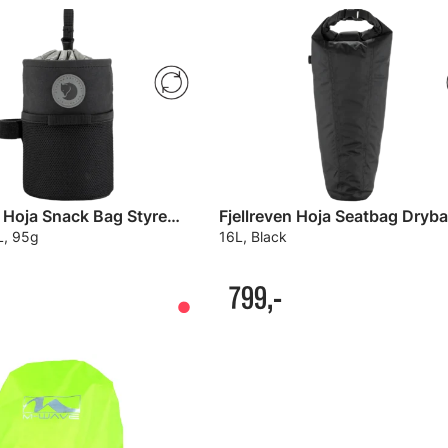
Fjellreven Hoja Snack Bag Styreveske
L, 95g
16L, Black
799,-