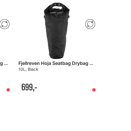
Fjellreven Hoja Seatbag Drybag Seteveske
Fjellreven Hoja Seatbag Drybag Seteveske
10L, Black
699,-