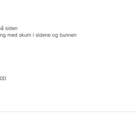
å siden
ring med skum i sidene og bunnen
10D