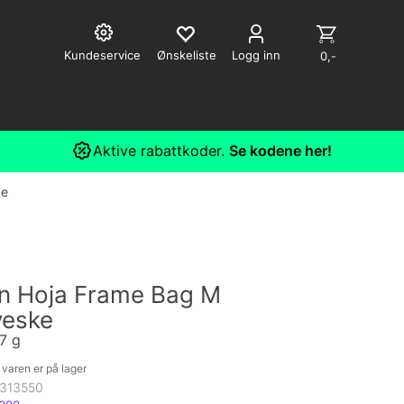
Kundeservice
Logg inn
0,-
Aktive rabattkoder.
Se kodene her!
ke
en Hoja Frame Bag M
eske
97 g
varen er på lager
313550