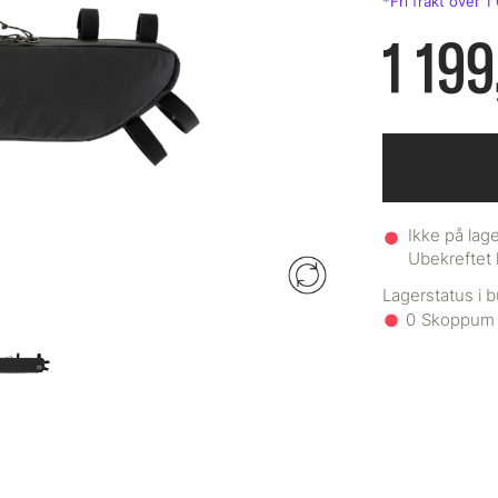
1 199
Ikke på lage
Ubekreftet 
0