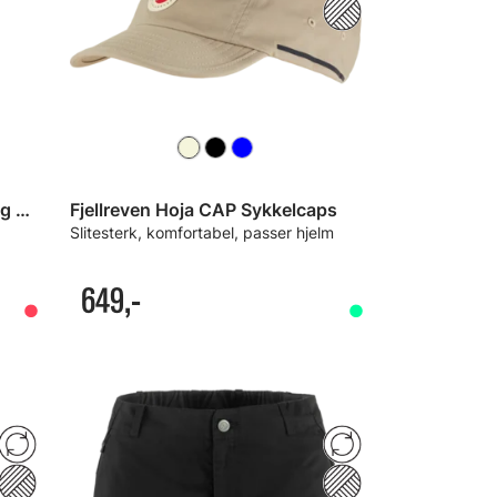
Fjellreven Hoja Seatbag Drybag Seteveske
Fjellreven Hoja CAP Sykkelcaps
Slitesterk, komfortabel, passer hjelm
649,-