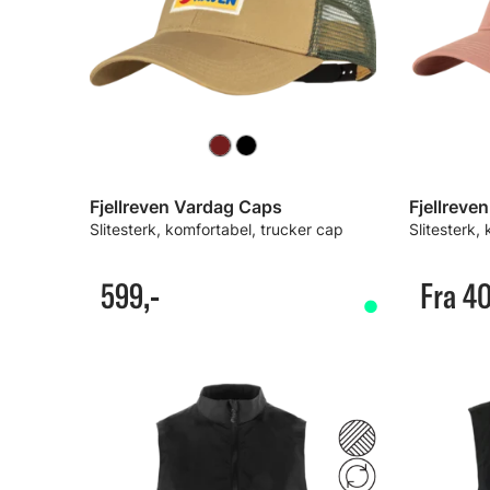
Fjellreven Vardag Caps
Fjellreve
Slitesterk, komfortabel, trucker cap
Slitesterk,
599,-
Fra 40