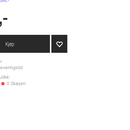
,-
Kjøp
r
leveringstid
0