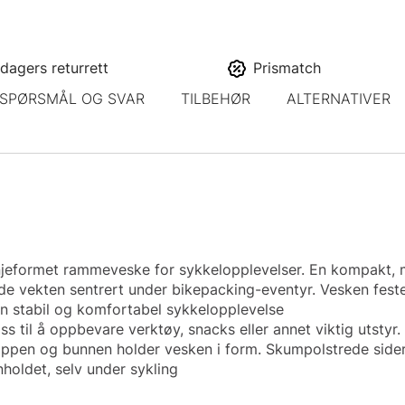
dagers returrett
Prismatch
SPØRSMÅL OG SVAR
TILBEHØR
ALTERNATIVER
injeformet rammeveske for sykkelopplevelser. En kompakt
de vekten sentrert under bikepacking-eventyr. Vesken fest
en stabil og komfortabel sykkelopplevelse
ss til å oppbevare verktøy, snacks eller annet viktig utstyr
toppen og bunnen holder vesken i form. Skumpolstrede sider
nnholdet, selv under sykling