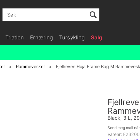
Triatlon
Ernæring
Tursykling
Salg
ker
Rammevesker
Fjellreven Hoja Frame Bag M Rammeves
>
>
Fjellrev
Rammev
Black, 3 L, 2
Send meg mail når 
Varenr:
F23200