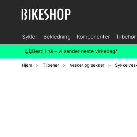
Sykler
Bekledning
Komponenter
Tilbehør
Bestill nå – vi sender neste virkedag*
Hjem
Tilbehør
Vesker og sekker
Sykkelves
>
>
>