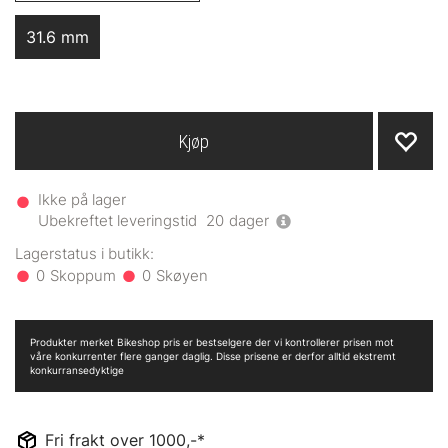
31.6 mm
Kjøp
Ikke på lager
Ubekreftet leveringstid
20
dager
0
0
Produkter merket Bikeshop pris er bestselgere der vi kontrollerer prisen mot
våre konkurrenter flere ganger daglig. Disse prisene er derfor alltid ekstremt
konkurransedyktige
Fri frakt over 1000,-*