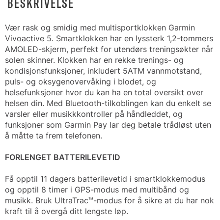
BESKRIVELSE
Vær rask og smidig med multisportklokken Garmin
Vivoactive 5. Smartklokken har en lyssterk 1,2-tommers
AMOLED-skjerm, perfekt for utendørs treningsøkter når
solen skinner. Klokken har en rekke trenings- og
kondisjonsfunksjoner, inkludert 5ATM vannmotstand,
puls- og oksygenovervåking i blodet, og
helsefunksjoner hvor du kan ha en total oversikt over
helsen din. Med Bluetooth-tilkoblingen kan du enkelt se
varsler eller musikkkontroller på håndleddet, og
funksjoner som Garmin Pay lar deg betale trådløst uten
å måtte ta frem telefonen.
FORLENGET BATTERILEVETID
Få opptil 11 dagers batterilevetid i smartklokkemodus
og opptil 8 timer i GPS-modus med multibånd og
musikk. Bruk UltraTrac™-modus for å sikre at du har nok
kraft til å overgå ditt lengste løp.