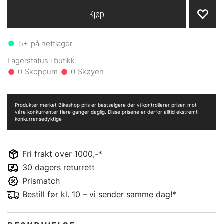
Kjøp
5+
på nettlager
0
0
Produkter merket Bikeshop pris er bestselgere der vi kontrollerer prisen mot
våre konkurrenter flere ganger daglig. Disse prisene er derfor alltid ekstremt
konkurransedyktige
Fri frakt over 1000,-*
30 dagers returrett
Prismatch
Bestill før kl. 10 – vi sender samme dag!*