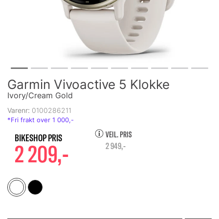
Garmin Vivoactive 5 Klokke
Ivory/Cream Gold
Varenr:
0100286211
VEIL. PRIS
2 209,-
2 949,-