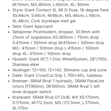
M:70mm, M/L:80mm, L:80mm, XL: 80mm
Styre: Giant Contact SL XR D-Fuse, 16-degree flare
XS:44cm, S:44cm, M:46cm, M/L:46cm, L:48cm,
XL:48cm, Cork styretape med gel
Sete: Giant Approach
Setepinne: Postmodern, dropper, 30.9mm with
25mm of suspension XS:365mm / 75mm drop
S:415mm / 100mm drop M:415mm / 100mm drop
M/L: 415mm / 100mm drop L:415mm / 100mm
drop XL: 415mm / 100mm drop
Hjulsett: Giant XCT-1 Disc WheelSystem, 28"/700c.
Stainless eiker
Akslinger: 12x100, 12x142. Shimano cup and cone
Dekk: Giant CrossCut Grip 1, 700x45c, tubeless
Bremser: SRAM Rival 1 hydraulic, SRAM PaceLine
rotors [F]160mm, [R]160mm. SRAM Rival 1, left
lever dropper switch
Kranksett: SRAM Rival D1 DUB, 40t XS:170mm,
S:170mm, M:172.5mm, M/L:172.5mm, L:175mm,
XL:175m