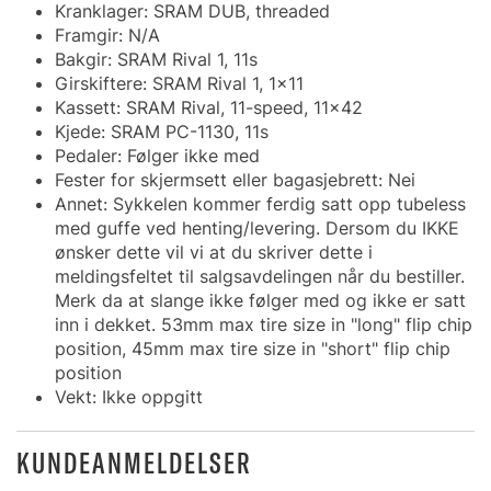
Kranklager: SRAM DUB, threaded
Framgir: N/A
Bakgir: SRAM Rival 1, 11s
Girskiftere: SRAM Rival 1, 1x11
Kassett: SRAM Rival, 11-speed, 11x42
Kjede: SRAM PC-1130, 11s
Pedaler: Følger ikke med
Fester for skjermsett eller bagasjebrett: Nei
Annet: Sykkelen kommer ferdig satt opp tubeless
med guffe ved henting/levering. Dersom du IKKE
ønsker dette vil vi at du skriver dette i
meldingsfeltet til salgsavdelingen når du bestiller.
Merk da at slange ikke følger med og ikke er satt
inn i dekket. 53mm max tire size in "long" flip chip
position, 45mm max tire size in "short" flip chip
position
Vekt: Ikke oppgitt
KUNDEANMELDELSER