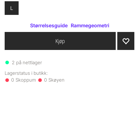
L
Størrelsesguide
Rammegeometri
Kjøp
2
på nettlager
0
0