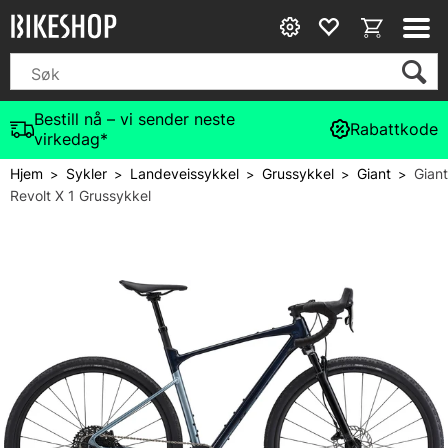
Bestill nå – vi sender neste
Rabattkode
virkedag*
Hjem
Sykler
Landeveissykkel
Grussykkel
Giant
Giant
>
>
>
>
>
Revolt X 1 Grussykkel