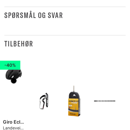
SPØRSMÅL OG SVAR
TILBEHØR
40%
Giro Eclipse Spherical Hjelm
Landevei, CX og Gravel, Aerodynamisk