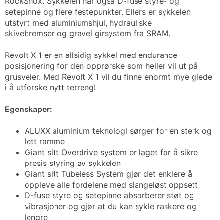
RockShox. Sykkelen har også D-fuse styre- og
setepinne og flere festepunkter. Ellers er sykkelen
utstyrt med aluminiumshjul, hydrauliske
skivebremser og gravel girsystem fra SRAM.
Revolt X 1 er en allsidig sykkel med endurance
posisjonering for den opprørske som heller vil ut på
grusveier. Med Revolt X 1 vil du finne enormt mye glede
i å utforske nytt terreng!
Egenskaper:
ALUXX aluminium teknologi sørger for en sterk og
lett ramme
Giant sitt Overdrive system er laget for å sikre
presis styring av sykkelen
Giant sitt Tubeless System gjør det enklere å
oppleve alle fordelene med slangeløst oppsett
D-fuse styre og setepinne absorberer støt og
vibrasjoner og gjør at du kan sykle raskere og
lengre