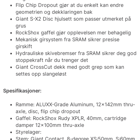
Flip Chip Dropout gjør at du enkelt kan endre
geometrien og dekklaringen bak
Giant S-X2 Disc hjulsett som passer utmerket på
grus
RockShox gaffel gjør opplevelsen mer behagelig
Mekanisk girsystem fra SRAM sikrer presise
girskift
Hydrauliske skivebremser fra SRAM sikrer deg god
stoppekraft når du trenger det
Giant CrossCut dekk med godt grep som kan
settes opp slangeløst
Spesifikasjoner:
Ramme: ALUXX-Grade Aluminum, 12x142mm thru-
axle, disc, flip chip dropout
Gaffel: RockShox Rudy XPLR, 40mm, cartridge
damper 12x100mm thru-axle
Styrelager:
Stem: Giant Contact, 8-degree XS:50mm, S:60mm,