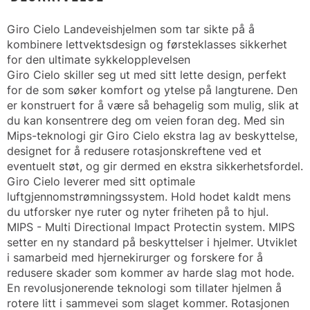
Giro Cielo Landeveishjelmen som tar sikte på å
kombinere lettvektsdesign og førsteklasses sikkerhet
for den ultimate sykkelopplevelsen
Giro Cielo skiller seg ut med sitt lette design, perfekt
for de som søker komfort og ytelse på langturene. Den
er konstruert for å være så behagelig som mulig, slik at
du kan konsentrere deg om veien foran deg. Med sin
Mips-teknologi gir Giro Cielo ekstra lag av beskyttelse,
designet for å redusere rotasjonskreftene ved et
eventuelt støt, og gir dermed en ekstra sikkerhetsfordel.
Giro Cielo leverer med sitt optimale
luftgjennomstrømningssystem. Hold hodet kaldt mens
du utforsker nye ruter og nyter friheten på to hjul.
MIPS - Multi Directional Impact Protectin system. MIPS
setter en ny standard på beskyttelser i hjelmer. Utviklet
i samarbeid med hjernekirurger og forskere for å
redusere skader som kommer av harde slag mot hode.
En revolusjonerende teknologi som tillater hjelmen å
rotere litt i sammevei som slaget kommer. Rotasjonen