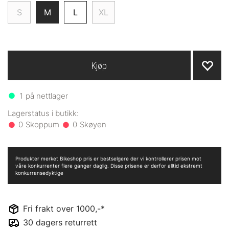
S
M
L
XL
Kjøp
1
på nettlager
0
0
Produkter merket Bikeshop pris er bestselgere der vi kontrollerer prisen mot
våre konkurrenter flere ganger daglig. Disse prisene er derfor alltid ekstremt
konkurransedyktige
Fri frakt over 1000,-*
30 dagers returrett