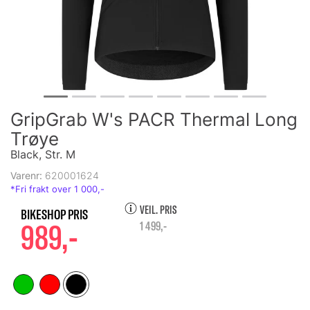
GripGrab W's PACR Thermal Long
Trøye
Black, Str. M
Varenr:
620001624
VEIL. PRIS
989,-
1 499,-