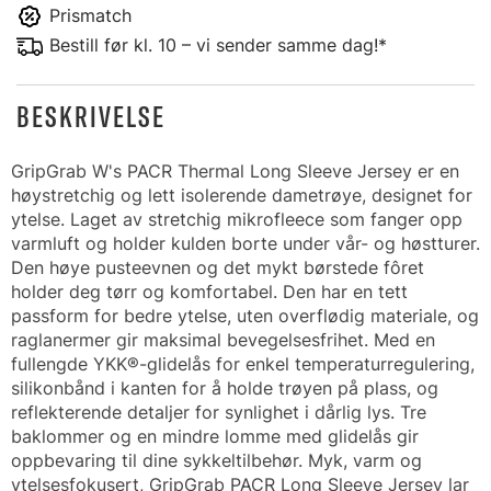
Prismatch
Bestill før kl. 10 – vi sender samme dag!*
BESKRIVELSE
GripGrab W's PACR Thermal Long Sleeve Jersey er en
høystretchig og lett isolerende dametrøye, designet for
ytelse. Laget av stretchig mikrofleece som fanger opp
varmluft og holder kulden borte under vår- og høstturer.
Den høye pusteevnen og det mykt børstede fôret
holder deg tørr og komfortabel. Den har en tett
passform for bedre ytelse, uten overflødig materiale, og
raglanermer gir maksimal bevegelsesfrihet. Med en
fullengde YKK®-glidelås for enkel temperaturregulering,
silikonbånd i kanten for å holde trøyen på plass, og
reflekterende detaljer for synlighet i dårlig lys. Tre
baklommer og en mindre lomme med glidelås gir
oppbevaring til dine sykkeltilbehør. Myk, varm og
ytelsesfokusert, GripGrab PACR Long Sleeve Jersey lar