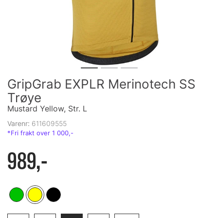
GripGrab EXPLR Merinotech SS
Trøye
Mustard Yellow, Str. L
Varenr:
611609555
989,-