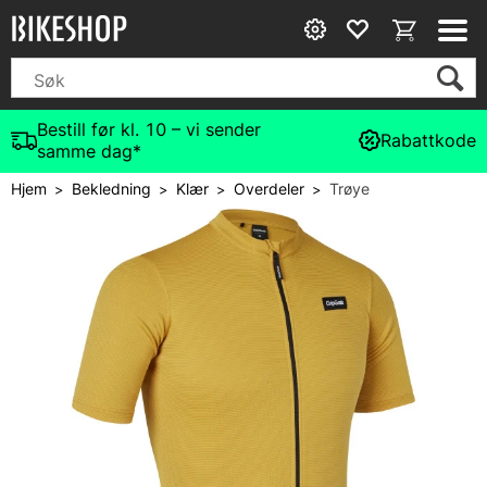
Bestill før kl. 10 – vi sender
Rabattkode
samme dag*
Hjem
Bekledning
Klær
Overdeler
Trøye
>
>
>
>