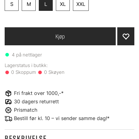
S
M
L
XL
XXL
Kjøp
4
på nettlager
0
0
Fri frakt over 1000,-*
30 dagers returrett
Prismatch
Bestill før kl. 10 – vi sender samme dag!*
BESKRIVELSE