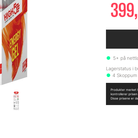
399,
5+
på nettl
4
Produkter merket B
kontrollerer prise
Disse prisene er d