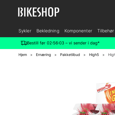
Sykler
Bekledning
Komponenter
Tilbehør
Bestill før
02:56:03
– vi sender i dag*
Hjem
Ernæring
Pakketilbud
High5
Hig
>
>
>
>