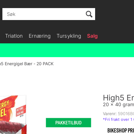
Triatlon
Ernæring
Tursykling
Salg
h5 Energigel Bær - 20 PACK
High5 E
20 x 40 gra
Varenr:
59016B