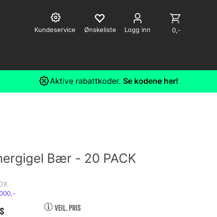
Kundeservice
Logg inn
0,-
Aktive rabattkoder.
Se kodene her!
nergigel Bær - 20 PACK
m
OX
VEIL. PRIS