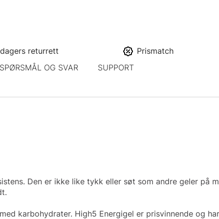
dagers returrett
Prismatch
SPØRSMÅL OG SVAR
SUPPORT
stens. Den er ikke like tykk eller søt som andre geler på ma
er godt.
 med karbohydrater. High5 Energigel er prisvinnende og har 