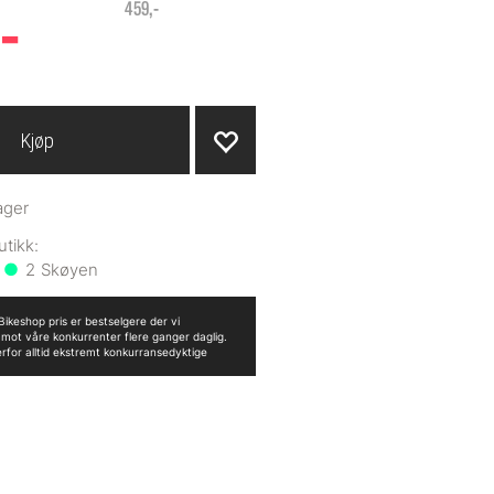
-
459,-
Kjøp
ager
2
ikeshop pris er bestselgere der vi
n mot våre konkurrenter flere ganger daglig.
erfor alltid ekstremt konkurransedyktige