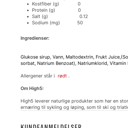
Kostfiber (g) 0
Protein (g) 0
Salt (g) 0.12
Sodium (mg) 50
Ingredienser:
Glukose sirup, Vann, Maltodextrin, Frukt Juice,(S
sorbat, Natrium Benzoat), Natriumklorid, Vitamin 
Allergener står i
rødt
.
Om High5:
High5 leverer naturlige produkter som har en sto
ernæring til sykling og løping, som til ski og tr
KUNDEANMELDELSER