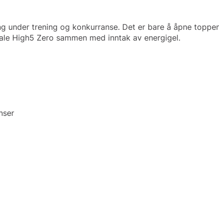
ng under trening og konkurranse. Det er bare å åpne toppen 
nbefale High5 Zero sammen med inntak av energigel.
 naturlig smak
øffeste konkurranser
 og veganere