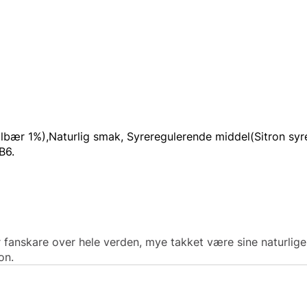
olbær 1%),Naturlig smak, Syreregulerende middel(Sitron syr
B6.
r fanskare over hele verden, mye takket være sine naturlig
iatlon.