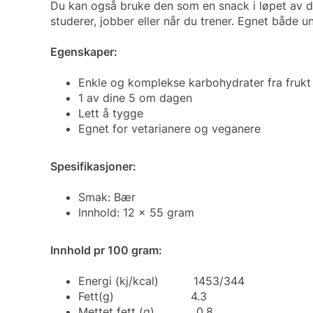
Du kan også bruke den som en snack i løpet av da
studerer, jobber eller når du trener. Egnet både un
Egenskaper:
Enkle og komplekse karbohydrater fra frukt
1 av dine 5 om dagen
Lett å tygge
Egnet for vetarianere og veganere
Spesifikasjoner:
Smak: Bær
Innhold: 12 x 55 gram
Innhold pr 100 gram:
Energi (kj/kcal) 1453/344
Fett(g) 4.3
Mettet fett (g) 0.8