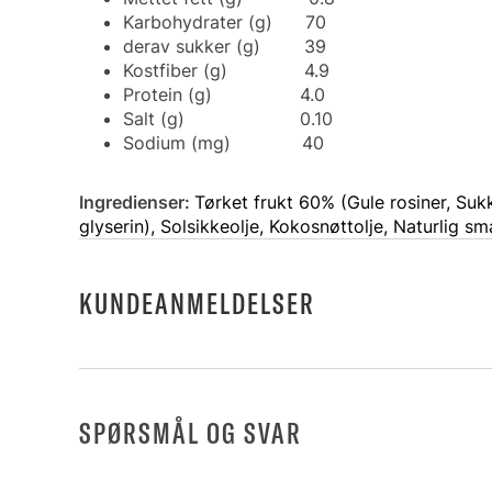
Karbohydrater (g) 70
derav sukker (g) 39
Kostfiber (g) 4.9
Protein (g) 4.0
Salt (g) 0.10
Sodium (mg) 40
Ingredienser:
Tørket frukt 60% (Gule rosiner, Suk
glyserin), Solsikkeolje, Kokosnøttolje, Naturlig sm
KUNDEANMELDELSER
SPØRSMÅL OG SVAR