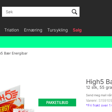
Triatlon
Ernæring
Tursykling
Salg
h5 Bær Energibar
High5 B
12 stk, 55 gr
Send meg mail når 
Varenr:
S15910