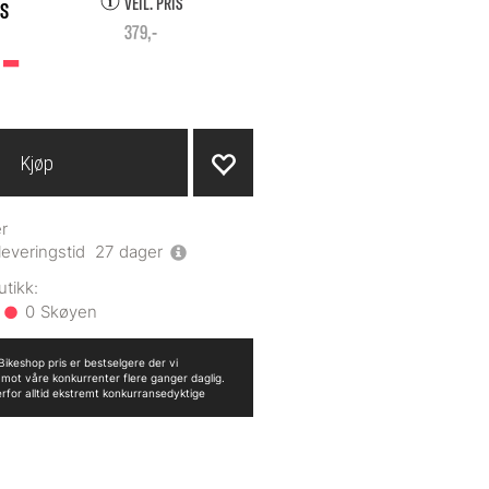
VEIL. PRIS
-
379,-
Kjøp
r
leveringstid
27
dager
0
ikeshop pris er bestselgere der vi
n mot våre konkurrenter flere ganger daglig.
erfor alltid ekstremt konkurransedyktige