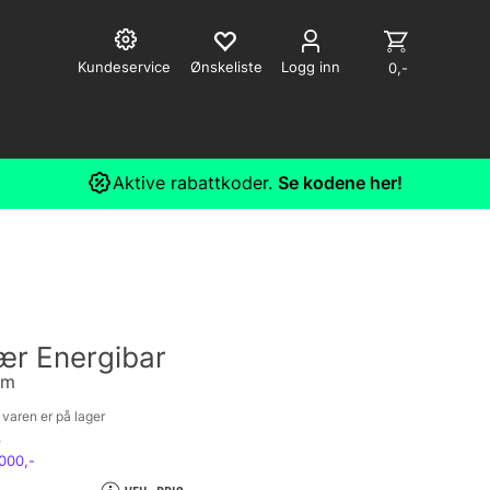
Kundeservice
Logg inn
0,-
Aktive rabattkoder.
Se kodene her!
ær Energibar
am
varen er på lager
5