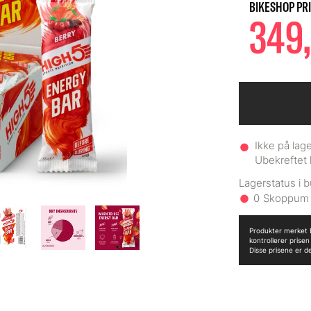
349,
Ikke på lage
Ubekreftet 
0
Produkter merket B
kontrollerer prise
Disse prisene er d