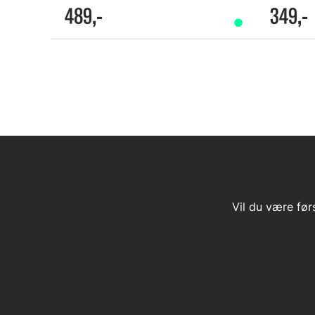
489,-
349,-
Vil du være før