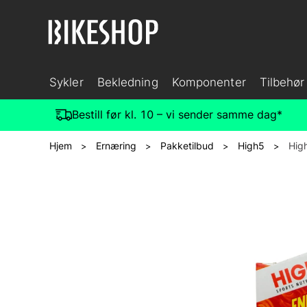
Sykler
Bekledning
Komponenter
Tilbehør
Bestill før kl. 10 – vi sender samme dag*
Hjem
Ernæring
Pakketilbud
High5
Hig
>
>
>
>