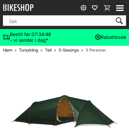
Bestill før
07:34:47
Rabattkode
– vi sender i dag*
Hjem
Tursykling
Telt
3-Sesongs
3 Personer
>
>
>
>