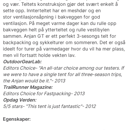
og vær. Teltets konstruksjon gjør det svært enkelt å
sette opp. Innterteltet har en meshdør og en
stor ventilasjonsåpning i bakveggen for god
ventilasjon. På meget varme dager kan du rulle opp
bakveggen helt på ytterteltet og rulle vestibylen
sammen. Anjan GT er ett perfekt 3-sesongs telt for
backpacking og sykkelturer om sommeren. Det er også
ideelt for turer på varmedager hvor du vil ha mer plass,
men vil fortsatt holde vekten lav.
OutdoorGearLab:
Editors Choice- "An all-star choice among our testers. If
we were to have a single tent for all three-season trips,
the Anjan would be it."- 2013
TrailRunner Magazine:
Editors Choice for Fastpacking- 2013
Opdag Verden:
5/5 stars- "This tent is just fantastic"- 2012
Egenskaper: