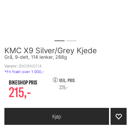
KMC X9 Silver/Grey Kjede
Grå, 9-delt, 114 lenker, 288g
Varenr:
BX09NG114
VEIL. PRIS
215,-
229,-
Kjøp