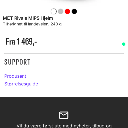
MET Rivale MIPS Hjelm
Tilhørighet til landeveien, 240 g
Fra 1 469,-
SUPPORT
Produsent
Størrelsesguide
Vil du være først ute med nyheter, tilbud og