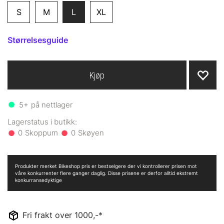
S
M
L
XL
Størrelsesguide
Kjøp
5+
på nettlager
0
0
Produkter merket Bikeshop pris er bestselgere der vi kontrollerer prisen mot
våre konkurrenter flere ganger daglig. Disse prisene er derfor alltid ekstremt
konkurransedyktige
Fri frakt over 1000,-*