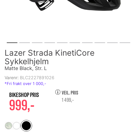
Lazer Strada KinetiCore
Sykkelhjelm
Matte Black, Str. L
Varenr:
BLC2227891026
VEIL. PRIS
999,-
1 499,-