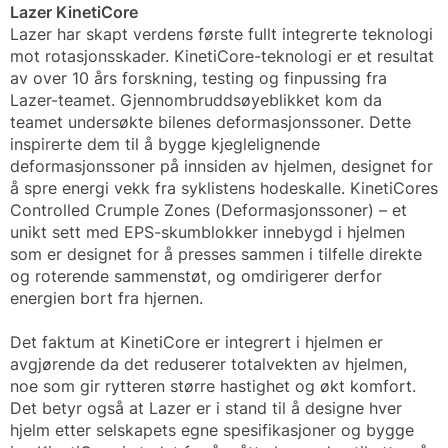
Lazer KinetiCore
Lazer har skapt verdens første fullt integrerte teknologi
mot rotasjonsskader. KinetiCore-teknologi er et resultat
av over 10 års forskning, testing og finpussing fra
Lazer-teamet. Gjennombruddsøyeblikket kom da
teamet undersøkte bilenes deformasjonssoner. Dette
inspirerte dem til å bygge kjeglelignende
deformasjonssoner på innsiden av hjelmen, designet for
å spre energi vekk fra syklistens hodeskalle. KinetiCores
Controlled Crumple Zones (Deformasjonssoner) – et
unikt sett med EPS-skumblokker innebygd i hjelmen
som er designet for å presses sammen i tilfelle direkte
og roterende sammenstøt, og omdirigerer derfor
energien bort fra hjernen.
Det faktum at KinetiCore er integrert i hjelmen er
avgjørende da det reduserer totalvekten av hjelmen,
noe som gir rytteren større hastighet og økt komfort.
Det betyr også at Lazer er i stand til å designe hver
hjelm etter selskapets egne spesifikasjoner og bygge