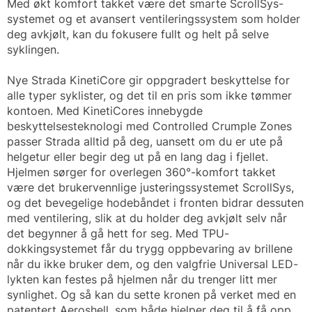
Med økt komfort takket være det smarte ScrollSys-
systemet og et avansert ventileringssystem som holder
deg avkjølt, kan du fokusere fullt og helt på selve
syklingen.
Nye Strada KinetiCore gir oppgradert beskyttelse for
alle typer syklister, og det til en pris som ikke tømmer
kontoen. Med KinetiCores innebygde
beskyttelsesteknologi med Controlled Crumple Zones
passer Strada alltid på deg, uansett om du er ute på
helgetur eller begir deg ut på en lang dag i fjellet.
Hjelmen sørger for overlegen 360°-komfort takket
være det brukervennlige justeringssystemet ScrollSys,
og det bevegelige hodebåndet i fronten bidrar dessuten
med ventilering, slik at du holder deg avkjølt selv når
det begynner å gå hett for seg. Med TPU-
dokkingsystemet får du trygg oppbevaring av brillene
når du ikke bruker dem, og den valgfrie Universal LED-
lykten kan festes på hjelmen når du trenger litt mer
synlighet. Og så kan du sette kronen på verket med en
patentert Aeroshell, som både hjelper deg til å få opp