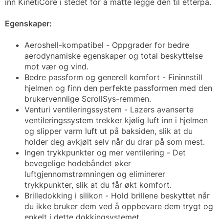
inn KinetiCore i stedet for å måtte legge den til etterpå.
Egenskaper:
Aeroshell-kompatibel - Oppgrader for bedre
aerodynamiske egenskaper og total beskyttelse
mot vær og vind.
Bedre passform og generell komfort - Fininnstill
hjelmen og finn den perfekte passformen med den
brukervennlige ScrollSys-remmen.
Venturi ventileringssystem - Lazers avanserte
ventileringssystem trekker kjølig luft inn i hjelmen
og slipper varm luft ut på baksiden, slik at du
holder deg avkjølt selv når du drar på som mest.
Ingen trykkpunkter og mer ventilering - Det
bevegelige hodebåndet øker
luftgjennomstrømningen og eliminerer
trykkpunkter, slik at du får økt komfort.
Brilledokking i silikon - Hold brillene beskyttet når
du ikke bruker dem ved å oppbevare dem trygt og
enkelt i dette dokkingsystemet.