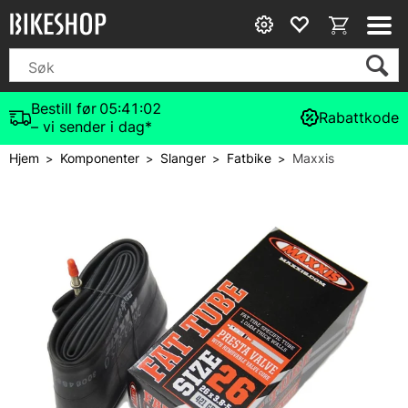
Bestill før
05:41:01
Rabattkode
– vi sender i dag*
Hjem
Komponenter
Slanger
Fatbike
Maxxis
>
>
>
>