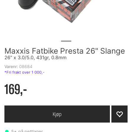
Maxxis Fatbike Presta 26" Slange
26" x 3.0/5.0, 431gr, 0.8mm
Varenr:
08684
169,-
Kjøp
5+
på nettlager