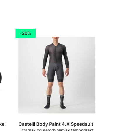
20%
kel
Castelli Body Paint 4.X Speedsuit
Ultrarask og aerodynamisk tempodrakt