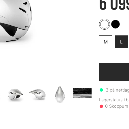
6 09
M
L
3
på nettla
0