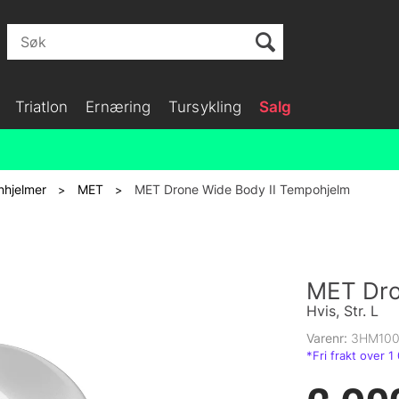
Triatlon
Ernæring
Tursykling
Salg
nhjelmer
MET
MET Drone Wide Body II Tempohjelm
>
>
MET Dro
Hvis, Str. L
Varenr:
3HM10