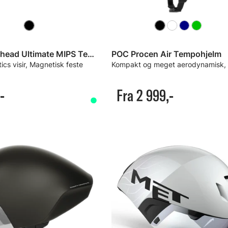
Giro Aerohead Ultimate MIPS Tempohjelm
POC Procen Air Tempohjelm
cs visir, Magnetisk feste
-
Fra 2 999,-