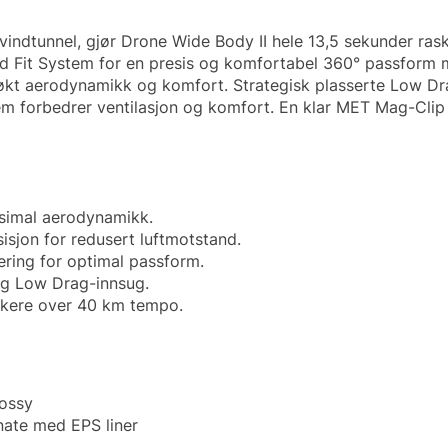
 vindtunnel, gjør Drone Wide Body II hele 13,5 sekunder 
 Fit System for en presis og komfortabel 360° passform me
l økt aerodynamikk og komfort. Strategisk plasserte Low Dra
em forbedrer ventilasjon og komfort.
En klar MET Mag-Clip 
ksimal aerodynamikk.
sisjon for redusert luftmotstand.
ring for optimal passform.
og Low Drag-innsug.
skere over 40 km tempo.
lossy
nate med EPS liner