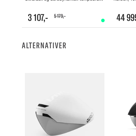
3 107,-
44 99
5 179,-
ALTERNATIVER