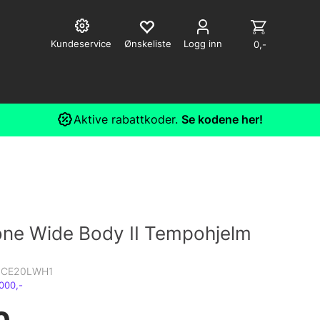
Kundeservice
Logg inn
0,-
Aktive rabattkoder.
Se kodene her!
ne Wide Body II Tempohjelm
0CE20LWH1