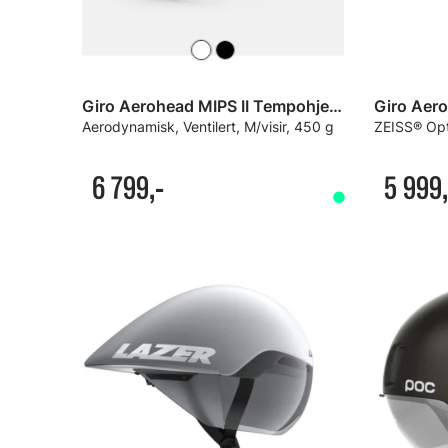
Giro Aerohead MIPS II Tempohjelm
Aerodynamisk, Ventilert, M/visir, 450 g
ZEISS® Opti
6 799,-
5 999,