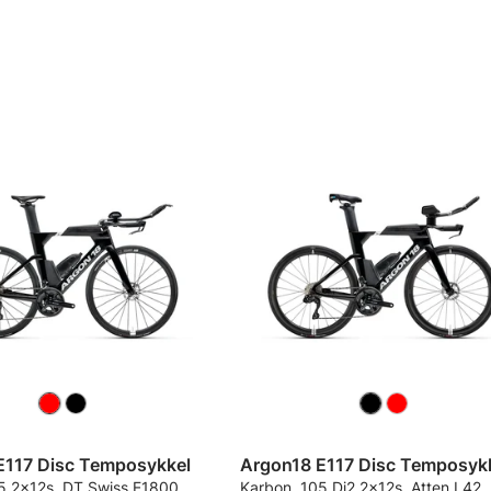
E117 Disc Temposykkel
Argon18 E117 Disc Temposyk
5 2x12s, DT Swiss E1800
Karbon, 105 Di2 2x12s, Atten L42