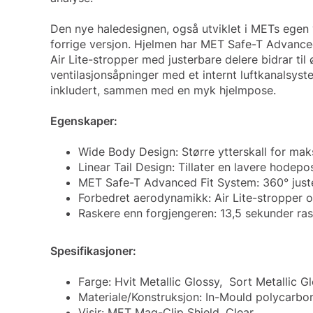
Den nye haledesignen, også utviklet i METs egen
forrige versjon. Hjelmen har MET Safe-T Advanced
Air Lite-stropper med justerbare delere bidrar ti
ventilasjonsåpninger med et internt luftkanalsyst
inkludert, sammen med en myk hjelmpose.
Egenskaper:
Wide Body Design: Større ytterskall for ma
Linear Tail Design: Tillater en lavere hodepo
MET Safe-T Advanced Fit System: 360° juste
Forbedret aerodynamikk: Air Lite-stropper 
Raskere enn forgjengeren: 13,5 sekunder ra
Spesifikasjoner:
Farge: Hvit Metallic Glossy, Sort Metallic G
Materiale/Konstruksjon: In-Mould polycarbo
Visir: MET Mag-Clip Shield, Clear