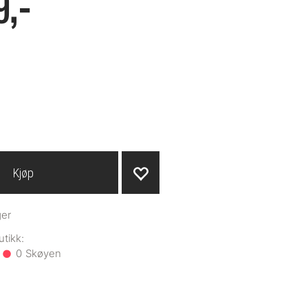
9,-
Kjøp
ger
0