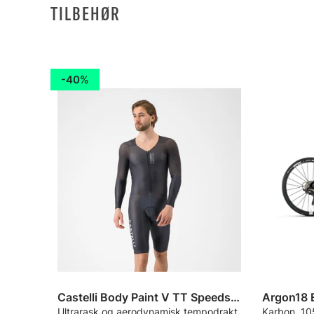
TILBEHØR
40%
Castelli Body Paint V TT Speedsuit
Argon18 
Ultrarask og aerodynamisk tempodrakt
Karbon, 10