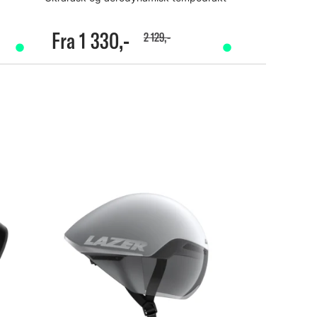
Fra 1 330,-
2 129,-