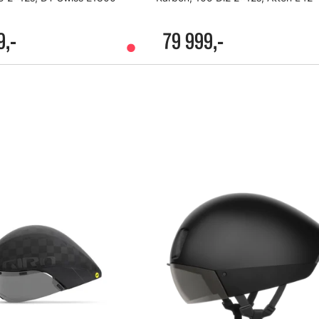
9,-
79 999,-