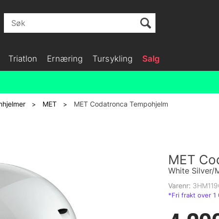
Triatlon
Ernæring
Tursykling
Salg
nhjelmer
MET
MET Codatronca Tempohjelm
>
>
MET Cod
White Silver/
Varenr:
3HM119