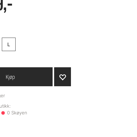
,-
L
Kjøp
ger
0