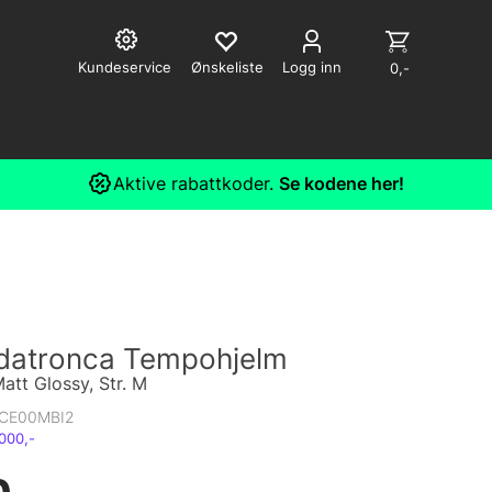
Kundeservice
Logg inn
0,-
Aktive rabattkoder.
Se kodene her!
atronca Tempohjelm
Matt Glossy, Str. M
CE00MBI2