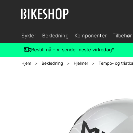
Sykler
Bekledning
Komponenter
Tilbehør
Bestill nå – vi sender neste virkedag*
Hjem
Bekledning
Hjelmer
Tempo- og triatlo
>
>
>