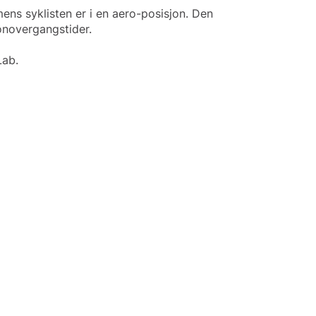
ens syklisten er i en aero-posisjon. Den
lonovergangstider.
Lab.