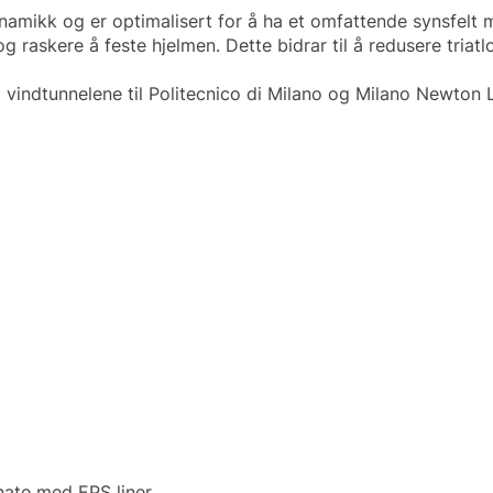
namikk og er optimalisert for å ha et omfattende synsfelt m
g raskere å feste hjelmen. Dette bidrar til å redusere triat
t i vindtunnelene til Politecnico di Milano og Milano Newton 
nate med EPS liner