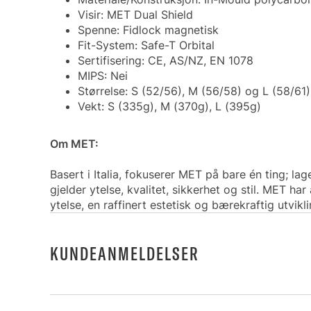
Visir: MET Dual Shield
Spenne: Fidlock magnetisk
Fit-System: Safe-T Orbital
Sertifisering: CE, AS/NZ, EN 1078
MIPS: Nei
Størrelse: S (52/56), M (56/58) og L (58/61)
Vekt: S (335g), M (370g), L (395g)
Om MET:
Basert i Italia, fokuserer MET på bare én ting; la
gjelder ytelse, kvalitet, sikkerhet og stil. MET h
ytelse, en raffinert estetisk og bærekraftig utviklin
KUNDEANMELDELSER