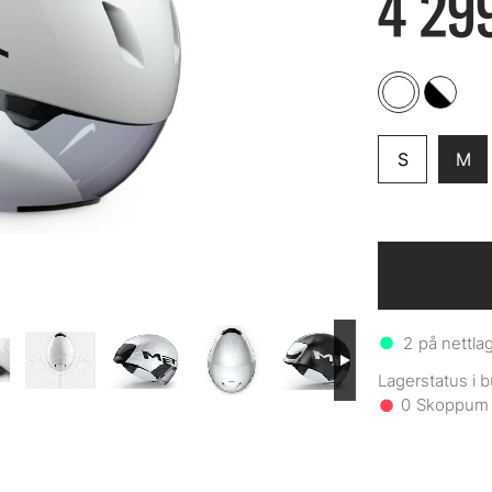
4 299
S
M
2
på nettla
0