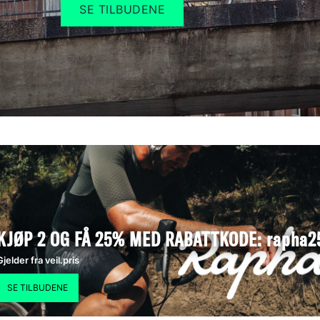
SE TILBUDENE
KJØP 2 OG FÅ 25% MED RABATTKODE: rapha2
Gjelder fra veil.pris