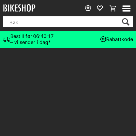
Bestill før
06:40:16
Rabattkode
– vi sender i dag*