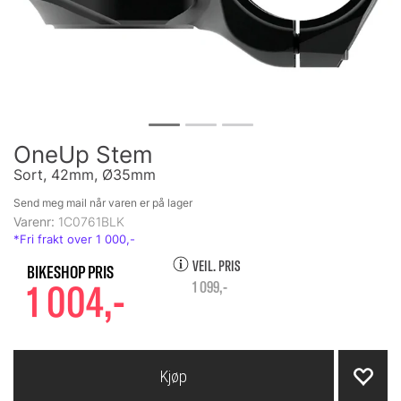
OneUp Stem
Sort, 42mm, Ø35mm
Send meg mail når varen er på lager
Varenr:
1C0761BLK
VEIL. PRIS
1 004,-
1 099,-
Kjøp