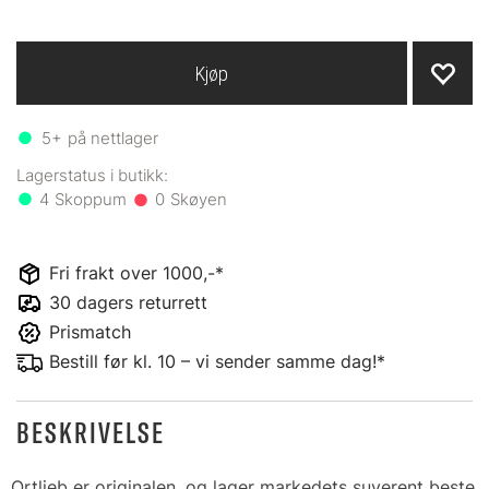
Kjøp
5+
på nettlager
4
0
Fri frakt over 1000,-*
30 dagers returrett
Prismatch
Bestill før kl. 10 – vi sender samme dag!*
BESKRIVELSE
Ortlieb er originalen, og lager markedets suverent beste