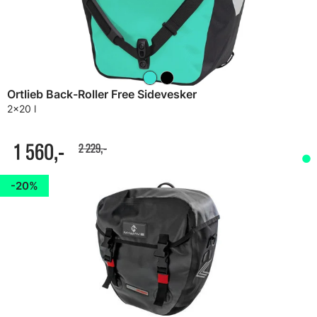
Ortlieb Back-Roller Free Sidevesker
2x20 l
1 560,-
2 229,-
20%