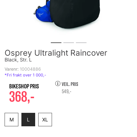
Osprey Ultralight Raincover
Black, Str. L
Varenr:
10004886
VEIL. PRIS
368,-
549,-
M
L
XL