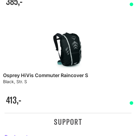
385,-
Osprey HiVis Commuter Raincover S
Black, Str. S
413,-
SUPPORT