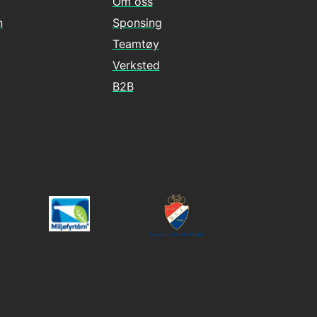
Om oss
n
Sponsing
Teamtøy
Verksted
B2B