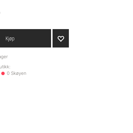
-
Kjøp
ager
0