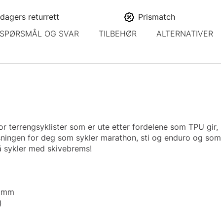
dagers returrett
Prismatch
SPØRSMÅL OG SVAR
TILBEHØR
ALTERNATIVER
or terrengsyklister som er ute etter fordelene som TPU gir,
sningen for deg som sykler marathon, sti og enduro og som 
 sykler med skivebrems!
4 mm
)