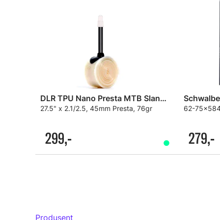
DLR TPU Nano Presta MTB Slange
27.5" x 2.1/2.5, 45mm Presta, 76gr
62-75x584
299,-
279,-
Produsent