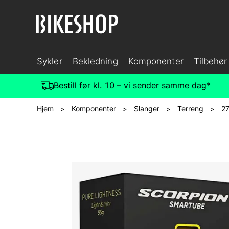
Sykler
Bekledning
Komponenter
Tilbehør
Bestill før kl. 10 – vi sender samme dag*
Hjem
Komponenter
Slanger
Terreng
27
>
>
>
>