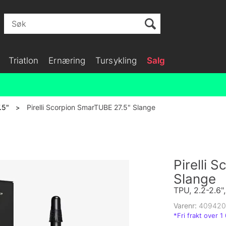
Triatlon
Ernæring
Tursykling
Salg
.5"
Pirelli Scorpion SmarTUBE 27.5" Slange
>
Pirelli 
Slange
TPU, 2.2-2.6"
Varenr:
409420