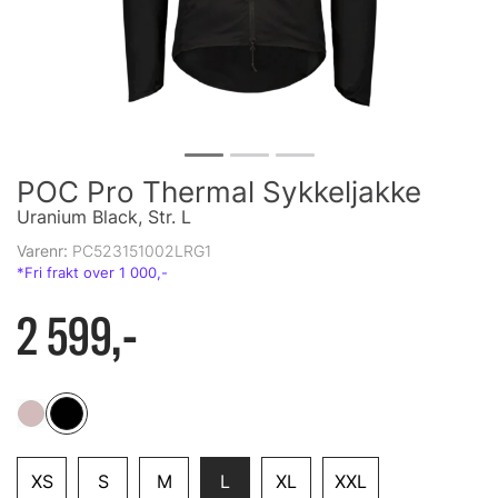
POC Pro Thermal Sykkeljakke
Uranium Black, Str. L
Varenr:
PC523151002LRG1
2 599,-
XS
S
M
L
XL
XXL