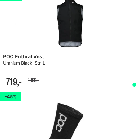
POC Enthral Vest
Uranium Black, Str. L
719,-
1 199,-
45%