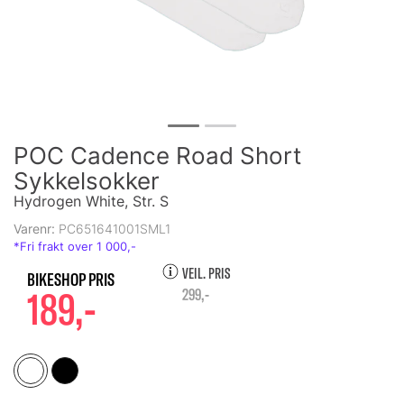
POC Cadence Road Short
Sykkelsokker
Hydrogen White, Str. S
Varenr:
PC651641001SML1
VEIL. PRIS
189,-
299,-