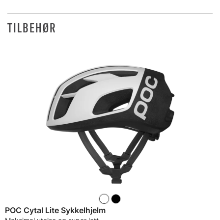
TILBEHØR
POC Cytal Lite Sykkelhjelm