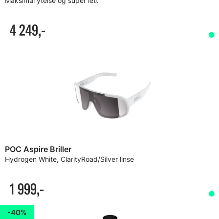
Maksimal ytelse og super lett
4 249,-
POC Aspire Briller
Hydrogen White, ClarityRoad/Silver linse
1 999,-
40%