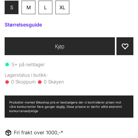
S
M
L
XL
Størrelsesguide
Kjøp
5+
på nettlager
0
0
Produkter merket Bikeshop pris er bestselgere der vi kontrollerer prisen mot
våre konkurrenter flere ganger daglig. Disse prisene er derfor alltid ekstremt
konkurransedyktige
Fri frakt over 1000,-*