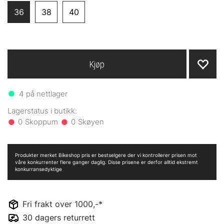
36
38
40
Kjøp
4
på nettlager
0
0
Produkter merket Bikeshop pris er bestselgere der vi kontrollerer prisen mot
våre konkurrenter flere ganger daglig. Disse prisene er derfor alltid ekstremt
konkurransedyktige
Fri frakt over 1000,-*
30 dagers returrett