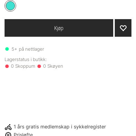
Kjøp
5+
på nettlager
0
0
1 års gratis medlemskap i sykkelregister
Prisløfte