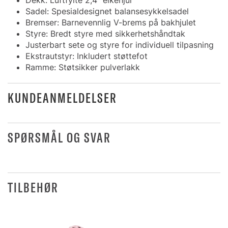
Dekk: Luftfylte 2,4” eikehjul
Sadel: Spesialdesignet balansesykkelsadel
Bremser: Barnevennlig V-brems på bakhjulet
Styre: Bredt styre med sikkerhetshåndtak
Justerbart sete og styre for individuell tilpasning
Ekstrautstyr: Inkludert støttefot
Ramme: Støtsikker pulverlakk
KUNDEANMELDELSER
SPØRSMÅL OG SVAR
TILBEHØR