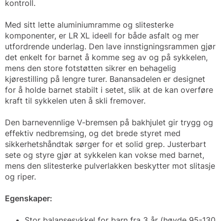
kontroll.
Med sitt lette aluminiumramme og slitesterke
komponenter, er LR XL ideell for både asfalt og mer
utfordrende underlag. Den lave innstigningsrammen gjør
det enkelt for barnet å komme seg av og på sykkelen,
mens den store fotstøtten sikrer en behagelig
kjørestilling på lengre turer. Banansadelen er designet
for å holde barnet stabilt i setet, slik at de kan overføre
kraft til sykkelen uten å skli fremover.
Den barnevennlige V-bremsen på bakhjulet gir trygg og
effektiv nedbremsing, og det brede styret med
sikkerhetshåndtak sørger for et solid grep. Justerbart
sete og styre gjør at sykkelen kan vokse med barnet,
mens den slitesterke pulverlakken beskytter mot slitasje
og riper.
Egenskaper:
Stor balansesykkel for barn fra 3 år (høyde 95-130