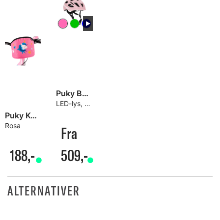
Puky Barnehjelm
LED-lys, God ventilasjon og beskyttelse
Puky Kurv for Balansesykler
Rosa
Fra
188,-
509,-
ALTERNATIVER