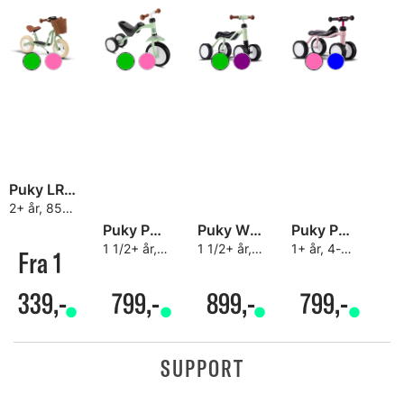
Puky LR M Classic Balansesykkel
2+ år, 85-110 cm, 3.5kg
Puky Pukymoto Barnesykkel
Puky Wutsch Barnesykkel
Puky Pukylino Barnesykkel
1 1/2+ år, 3-hjul, 2.7kg
1 1/2+ år, 4-hjul, 2.3kg
1+ år, 4-hjul, 2.3kg
Fra 1
339,-
799,-
899,-
799,-
SUPPORT