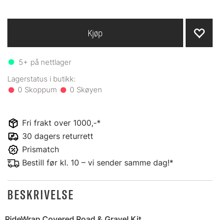
Kjøp
5+
på nettlager
0
0
Fri frakt over 1000,-*
30 dagers returrett
Prismatch
Bestill før kl. 10 – vi sender samme dag!*
BESKRIVELSE
RideWrap Covered Road & Gravel Kit