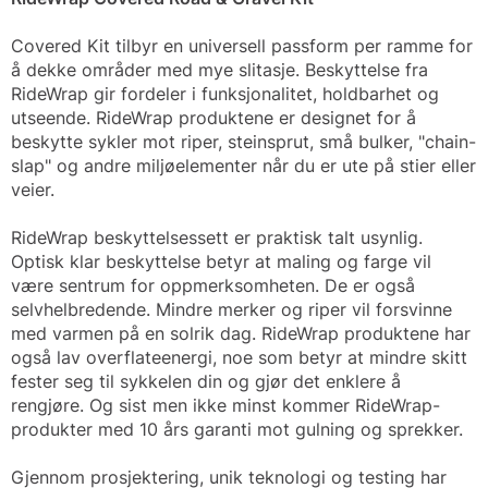
Covered Kit tilbyr en universell passform per ramme for
å dekke områder med mye slitasje. Beskyttelse fra
RideWrap gir fordeler i funksjonalitet, holdbarhet og
utseende. RideWrap produktene er designet for å
beskytte sykler mot riper, steinsprut, små bulker, "chain-
slap" og andre miljøelementer når du er ute på stier eller
veier.
RideWrap beskyttelsessett er praktisk talt usynlig.
Optisk klar beskyttelse betyr at maling og farge vil
være sentrum for oppmerksomheten. De er også
selvhelbredende. Mindre merker og riper vil forsvinne
med varmen på en solrik dag. RideWrap produktene har
også lav overflateenergi, noe som betyr at mindre skitt
fester seg til sykkelen din og gjør det enklere å
rengjøre. Og sist men ikke minst kommer RideWrap-
produkter med 10 års garanti mot gulning og sprekker.
Gjennom prosjektering, unik teknologi og testing har