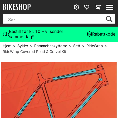
Bestill før kl. 10 – vi sender
Rabattkode
samme dag*
Hjem
Sykler
Rammebeskyttelse
Sett
RideWrap
>
>
>
>
>
RideWrap Covered Road & Gravel Kit