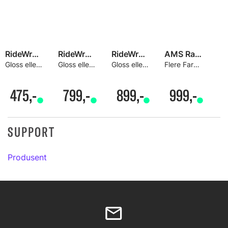
RideWrap Essential Frame Kit
RideWrap Covered Hardtail Kit
RideWrap Covered eMTB Kit
AMS Rammebeskyttelseskit Total
Gloss eller Matt, 30% beskyttelse
Gloss eller Matt, 65% beskyttelse
Gloss eller Matt, 65% beskyttelse
Flere Farger
475,-
799,-
899,-
999,-
SUPPORT
Produsent