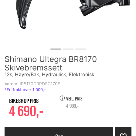
Shimano Ultegra BR8170
Skivebremssett
12s, Høyre/Bak, Hydraulisk, Elektronisk
Varenr:
IR8170DRRDSC170F
VEIL. PRIS
4 690,-
4 999,-