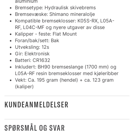
aluminium
Bremsetype: Hydraulisk skivebrems
Bremsevæske: Shimano mineralolje
Kompatible bremseklosser: K05S-RX, L05A-
RF, L04C-MF og nyere utgaver av disse
Kalipper - feste: Flat Mount
Foran/bak/sett: Bak
Utveksling: 12s
Gir: Elektronisk
Batteri: CR1632
Inkludert: BH90 bremseslange (1700 mm) og
L05A-RF resin bremseklosser med kjøleribber
Vekt: Ca. 195 gram (hendel) + ca. 123 gram
(kaliper)
KUNDEANMELDELSER
SPØRSMÅL OG SVAR